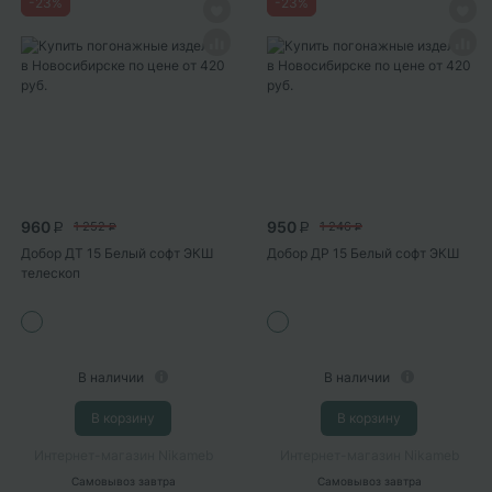
-
23
%
-
23
%
960
950
1 252
1 246
P
P
P
P
Добор ДТ 15 Белый софт ЭКШ
Добор ДР 15 Белый софт ЭКШ
телескоп
В наличии
В наличии
В корзину
В корзину
Интернет-магазин Nikameb
Интернет-магазин Nikameb
Самовывоз
завтра
Самовывоз
завтра