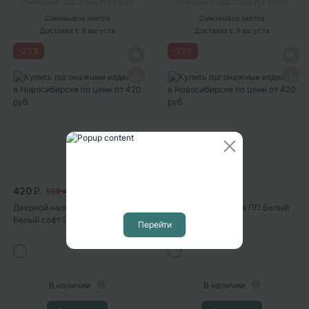
Интернет-магазин Nikameb
Интернет-магазин Nikameb
Самовывоз
завтра
Самовывоз
завтра
Доставка
с 9 августа
Доставка
с 9 августа
-
23
%
-
22
%
420
420
550
542
P
P
P
P
Дверной наличник ДН 06
Притворная планка ПП Белый
Белый софт ЭКШ телескоп
софт ЭКШ 10*34
Перейти
В наличии
В наличии