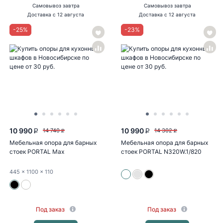
Самовывоз
завтра
Самовывоз
завтра
Доставка
с 12 августа
Доставка
с 12 августа
-
25
%
-
23
%
10 990
10 990
14 740
14 302
P
P
P
P
Мебельная опора для барных
Мебельная опора для барных
стоек PORTAL Max
стоек PORTAL N320W.1/820
N323BL.1/1100
445
x 1100
x 110
Под заказ
Под заказ