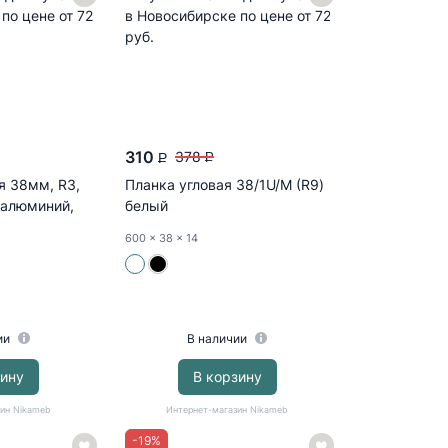
310
378
P
P
я 38мм, R3,
Планка угловая 38/1U/М (R9)
 алюминий,
белый
600
x 38
x 14
ии
В наличии
зину
В корзину
ин Nikameb
Интернет-магазин Nikameb
-
19
%