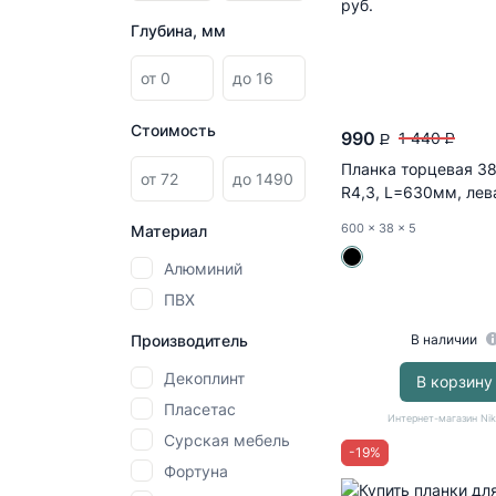
Глубина, мм
Стоимость
990
1 440
P
P
Планка торцевая 3
R4,3, L=630мм, лев
алюминий...
600
x 38
x 5
Материал
Алюминий
ПВХ
Производитель
В наличии
Декоплинт
В корзину
Пласетас
Интернет-магазин Ni
Сурская мебель
-
19
%
Фортуна