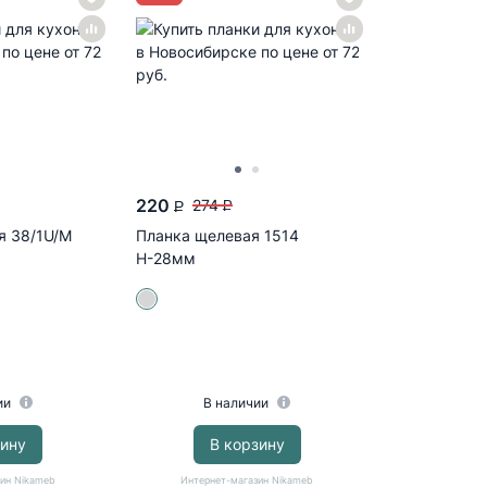
220
274
P
P
я 38/1U/М
Планка щелевая 1514
Н-28мм
ии
В наличии
зину
В корзину
ин Nikameb
Интернет-магазин Nikameb