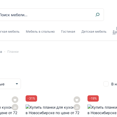
гкая мебель
Мебель в спальню
Гостиная
Детская мебель
Ещ
3d-
ра
Планки
В 
ные
-
31
%
-
19
%