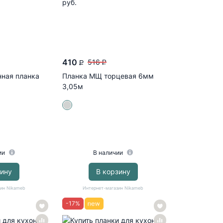
410
516
P
P
ная планка
Планка МЩ торцевая 6мм
3,05м
ии
В наличии
зину
В корзину
ин Nikameb
Интернет-магазин Nikameb
-
17
%