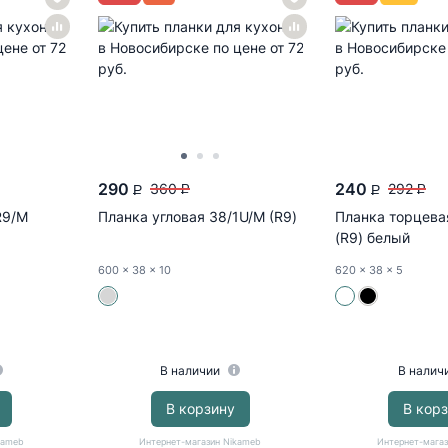
290
240
360
292
P
P
P
P
R9/M
Планка угловая 38/1U/М (R9)
Планка торцева
(R9) белый
600
x 38
x 10
620
x 38
x 5
В наличии
В налич
В корзину
В кор
kameb
Интернет-магазин Nikameb
Интернет-магаз