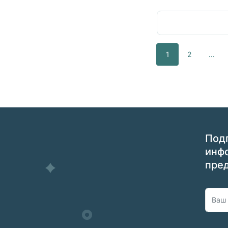
1
2
...
Подп
инф
пре