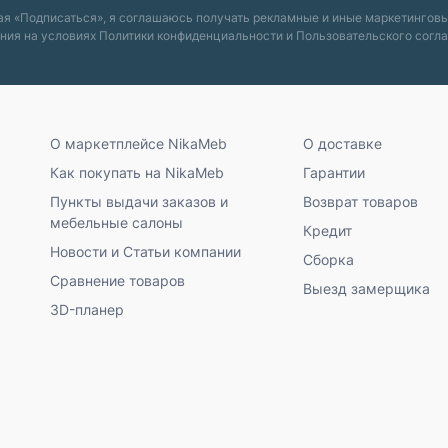
я «Подписаться», я соглашаюсь получать рекламные и иные маркетингов
ния на условиях
Политики конфиденциальности
и
Пользовательского согл
О маркетплейсе NikaMeb
О доставке
Как покупать на NikaMeb
Гарантии
Пункты выдачи заказов и
Возврат товаров
мебельные салоны
Кредит
Новости и Статьи компании
Сборка
Сравнение товаров
Выезд замерщика
3D-планер