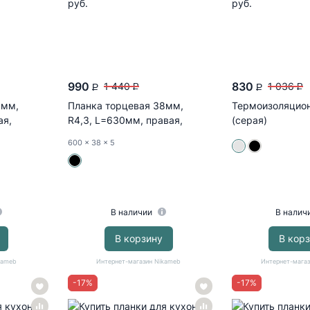
990
830
1 440
1 036
P
P
P
P
8мм,
Планка торцевая 38мм,
Термоизоляцион
ая,
R4,3, L=630мм, правая,
(серая)
алюминий...
600
x 38
x 5
В наличии
В налич
В корзину
В кор
kameb
Интернет-магазин Nikameb
Интернет-магаз
-
17
%
-
17
%