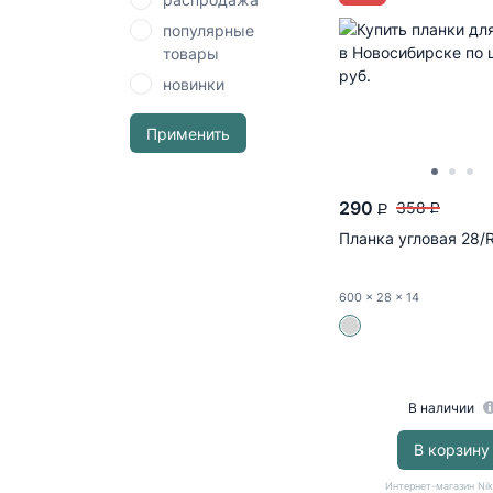
популярные
товары
новинки
Применить
290
358
P
P
Планка угловая 28/
600
x 28
x 14
В наличии
В корзину
Интернет-магазин Ni