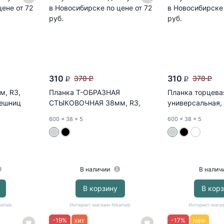
310
310
378
378
P
P
P
P
м, R3,
Планка Т-ОБРАЗНАЯ
Планка торцева
лешниц
СТЫКОВОЧНАЯ 38мм, R3,
универсальная,
для столешниц...
для...
600
x 38
x 5
600
x 38
x 5
В наличии
В налич
В корзину
В кор
kameb
Интернет-магазин Nikameb
Интернет-магаз
-
19
%
-
17
%