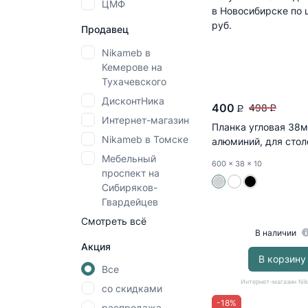
ЦМФ
Продавец
Nikameb в
Кемерове на
Тухачевского
ДисконтНика
400
498
P
P
Интернет-магазин
Планка угловая 38м
Nikameb в Томске
алюминий, для сто
EGGER
Мебельный
600
x 38
x 10
проспект на
Сибиряков-
Гвардейцев
Смотреть всё
В наличии
Акция
В корзину
Все
Интернет-магазин Ni
со скидками
-
18
%
распродажа