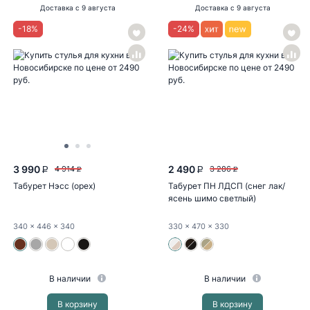
Доставка
с 9 августа
Доставка
с 9 августа
-
18
%
-
24
%
3 990
2 490
4 914
3 286
P
P
P
P
Табурет Нэсс (орех)
Табурет ПН ЛДСП (снег лак/
ясень шимо светлый)
340
x 446
x 340
330
x 470
x 330
В наличии
В наличии
В корзину
В корзину