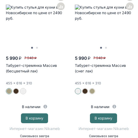
5 990
5 990
7 948
7 948
P
P
P
P
Табурет-стремянка Массив
Табурет-стремянка Массив
(бесцветный лак)
(снег лак)
455
x 616
x 310
455
x 616
x 310
В наличии
В наличии
В корзину
В корзину
Интернет-магазин Nikameb
Интернет-магазин Nikameb
Самовывоз
завтра
Самовывоз
завтра