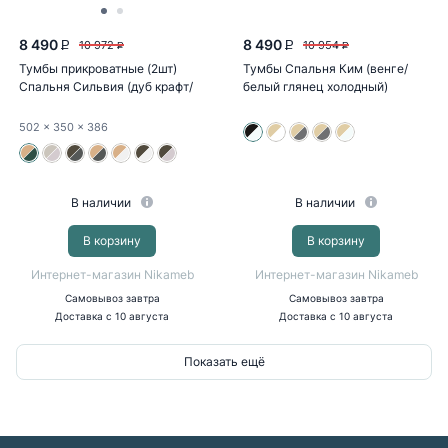
8 490
8 490
10 972
10 954
P
P
P
P
Тумбы прикроватные (2шт)
Тумбы Спальня Ким (венге/
Спальня Сильвия (дуб крафт/
белый глянец холодный)
браш...
502
x 350
x 386
В наличии
В наличии
В корзину
В корзину
Интернет-магазин Nikameb
Интернет-магазин Nikameb
Самовывоз
завтра
Самовывоз
завтра
Доставка
с 10 августа
Доставка
с 10 августа
Показать ещё