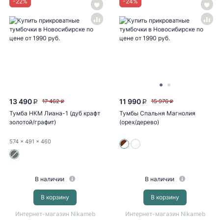
-
22
%
-
24
%
13 490
11 990
17 462
15 976
P
P
P
P
Тумба НКМ Лиана-1 (дуб крафт
Тумбы Спальня Магнолия
золотой/графит)
(орех/дерево)
574
x 491
x 460
В наличии
В наличии
В корзину
В корзину
Интернет-магазин Nikameb
Интернет-магазин Nikameb