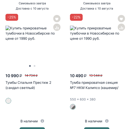
Самовывоз
завтра
Самовывоз
завтра
Доставка
с 10 августа
Доставка
с 10 августа
-
25
%
-
22
%
10 990
10 490
14 734
13 544
P
P
P
P
Тумбы Спальня Престиж 2
Тумба прикроватная секция
(сандал светлый)
№7 НКМ Калипсо (кашемир/
кашемир...
550
x 600
x 380
В наличии
В наличии