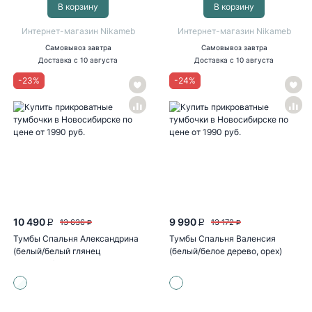
В корзину
В корзину
Интернет-магазин Nikameb
Интернет-магазин Nikameb
Самовывоз
завтра
Самовывоз
завтра
Доставка
с 10 августа
Доставка
с 10 августа
-
23
%
-
24
%
10 490
9 990
13 636
13 172
P
P
P
P
Тумбы Спальня Александрина
Тумбы Спальня Валенсия
(белый/белый глянец
(белый/белое дерево, орех)
холодный)