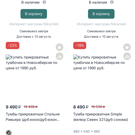
В наличии
В наличии
В корзину
В корзину
Интернет-магазин Nikameb
Интернет-магазин Nikameb
Самовывоз
завтра
Самовывоз
завтра
Доставка
с 10 августа
Доставка
с 10 августа
-
23
%
-
19
%
9 490
8 490
12 438
10 530
P
P
P
P
Тумбы прикроватные Cпальня
Тумба прикроватная Simple
Ривьера (дуб юкон/дуб юкон...
(велюр Севен 321/дуб сонома)
480
x 540
x 480