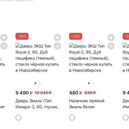
-
24
%
-
23
%
-
2
9 490
480
9 
12 642
630
P
P
P
P
Дверь Эмаль (Тип
Наличник прямой
Дв
фит
Имидж-2, 60, глухая,
Эмаль белая
Им
эмаль белая)
(80*6*2150)
эм