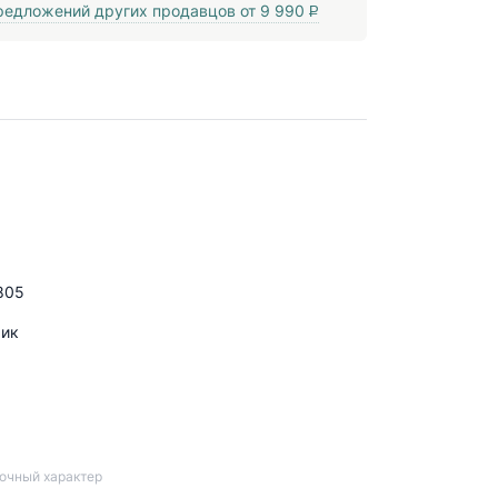
едложений других продавцов от
9 990
P
805
фик
вочный характер