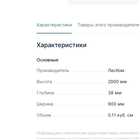
Характеристики
Товары этого производител
Характеристики
Основные
Производитель
ЛесКом
Высота
2000
мм
Глубина
38
мм
Ширина
900
мм
Объем
0.11
куб. см
Информация о технических характеристиках, комплекте
и основывается на последних доступных к моменту пу