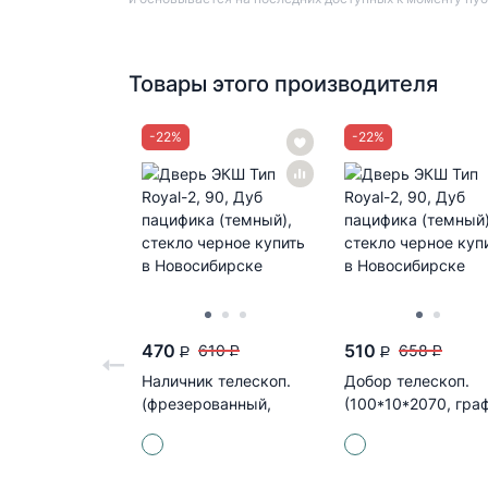
Товары этого производителя
-
22
%
-
22
%
470
510
610
658
P
P
P
P
Наличник телескоп.
Добор телескоп.
(фрезерованный,
(100*10*2070, гра
80*10*2150, серый
софт-Н)
софт)