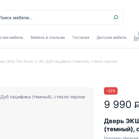
гкая мебель
Мебель в спальню
Гостиная
Детская мебель
Ещ
3d-
рь ЭКШ Тип Royal-2, 90, Дуб пацифика (темный), стекло черное
-
22
%
9 990
Дверь ЭКШ 
(темный), 
Продавец
Интерне