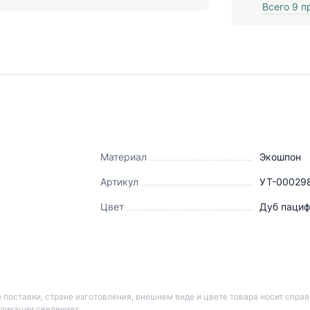
Всего
9
пр
я
Материал
Экошпон
Артикул
УТ-00029
Цвет
Дуб паци
 поставки, стране изготовления, внешнем виде и цвете товара носит спра
бликации сведениях