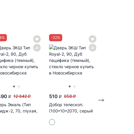
4
%
-
22
%
-
24
%
490
510
9 490
12 642
658
12 6
P
P
P
P
P
ерь Эмаль (Тип
Добор телескоп.
Дверь Эмаль 
идж-2, 70, глухая,
(100*10*2070, серый
Имидж-2, 80, 
аль белая)
софт)
эмаль белая)