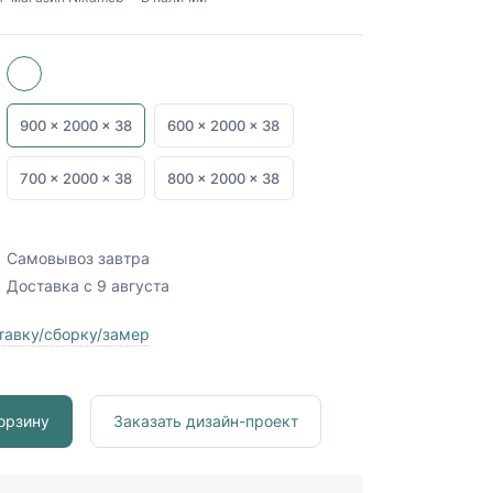
900 x
2000 x
38
600 x
2000 x
38
700 x
2000 x
38
800 x
2000 x
38
Самовывоз
завтра
Доставка
с 9 августа
тавку/сборку/замер
орзину
Заказать дизайн-проект