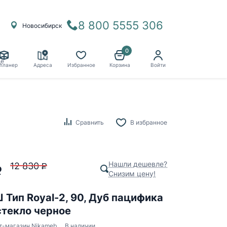
8 800 5555 306
Новосибирск
0
ё
планер
Адреса
Избранное
Корзина
Войти
Сравнить
В избранное
Нашли дешевле?
12 830
P
P
Снизим цену!
Тип Royal-2, 90, Дуб пацифика
стекло черное
т-магазин Nikameb
В наличии