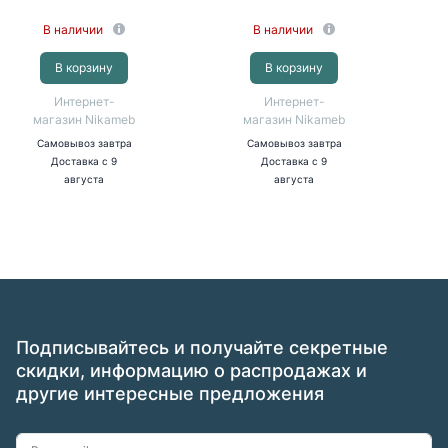
В наличии
В наличии
В корзину
В корзину
Интернет-
Интернет-
магазин Nikameb
магазин Nikameb
Самовывоз
завтра
Самовывоз
завтра
Доставка
с 9
Доставка
с 9
августа
августа
Подписывайтесь и получайте секретные
скидки, информацию о распродажах и
другие интересные предложения