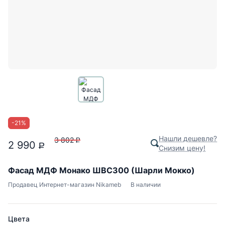
-
21
%
Нашли дешевле?
3 802
P
2 990
P
Снизим цену!
Фасад МДФ Монако ШВС300 (Шарли Мокко)
Продавец
Интернет-магазин Nikameb
В наличии
Цвета