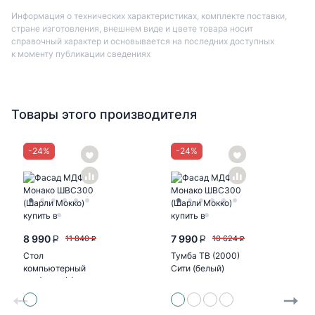
Информация о технических характеристиках, комплекте поставки,
стране изготовления, внешнем виде и цвете товара носит
справочный характер и основывается на последних доступных
к моменту публикации сведениях
Товары этого производителя
-
24
%
-
24
%
8 990
7 990
11 840
10 624
P
P
P
P
Стол
Тумба ТВ (2000)
компьютерный
Сити (белый)
№1 (УПКФ) (Дуб
беленый, венге
ФВ)