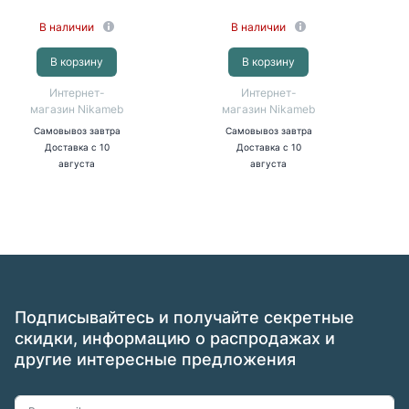
В наличии
В наличии
В корзину
В корзину
Интернет-
Интернет-
магазин Nikameb
магазин Nikameb
Самовывоз
завтра
Самовывоз
завтра
Доставка
с 10
Доставка
с 10
августа
августа
Подписывайтесь и получайте секретные
скидки, информацию о распродажах и
другие интересные предложения