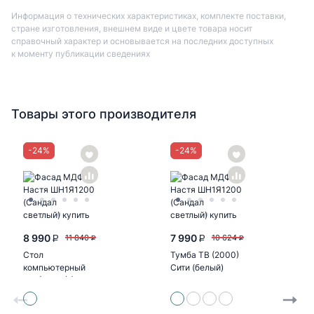
Информация о технических характеристиках, комплекте поставки,
стране изготовления, внешнем виде и цвете товара носит
справочный характер и основывается на последних доступных
к моменту публикации сведениях
Товары этого производителя
-
24
%
-
24
%
8 990
7 990
11 840
10 624
P
P
P
P
Стол
Тумба ТВ (2000)
компьютерный
Сити (белый)
№1 (УПКФ) (Дуб
беленый, венге
ФВ)