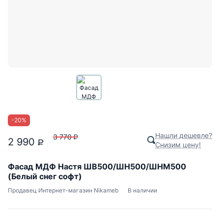
-
20
%
Нашли дешевле?
3 770
P
2 990
P
Снизим цену!
Фасад МДФ Настя ШВ500/ШН500/ШНМ500
(Белый снег софт)
Продавец
Интернет-магазин Nikameb
В наличии