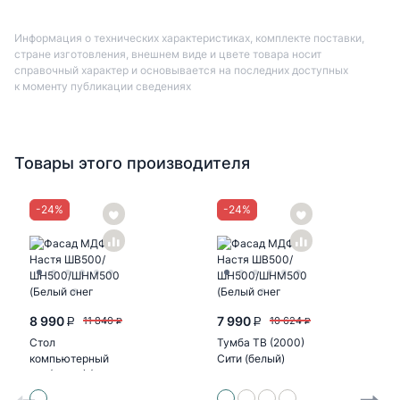
Информация о технических характеристиках, комплекте поставки,
стране изготовления, внешнем виде и цвете товара носит
справочный характер и основывается на последних доступных
к моменту публикации сведениях
Товары этого производителя
-
24
%
-
24
%
8 990
7 990
11 840
10 624
P
P
P
P
Стол
Тумба ТВ (2000)
компьютерный
Сити (белый)
№1 (УПКФ) (Дуб
беленый, венге