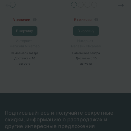
беленый, венге
ФВ)
В наличии
В наличии
В корзину
В корзину
Интернет-
Интернет-
магазин Nikameb
магазин Nikameb
Самовывоз
завтра
Самовывоз
завтра
Доставка
с 10
Доставка
с 10
августа
августа
Подписывайтесь и получайте секретные
скидки, информацию о распродажах и
другие интересные предложения