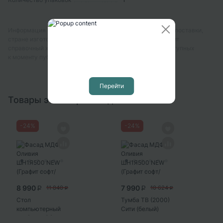
Информация о технических характеристиках, комплекте поставки,
стране изготовления, внешнем виде и цвете товара носит
справочный характер и основывается на последних доступных
к моменту публикации сведениях
Перейти
Товары этого производителя
-
24
%
-
24
%
8 990
7 990
11 840
10 624
P
P
P
P
Стол
Тумба ТВ (2000)
компьютерный
Сити (белый)
№1 (УПКФ) (Дуб