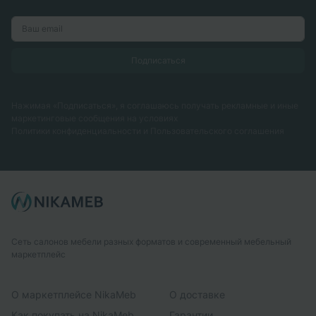
Нажимая «Подписаться», я соглашаюсь получать рекламные и иные
маркетинговые сообщения на условиях
Политики конфиденциальности
и
Пользовательского соглашения
Сеть салонов мебели разных форматов и современный мебельный
маркетплейс
О маркетплейсе NikaMeb
О доставке
Как покупать на NikaMeb
Гарантии