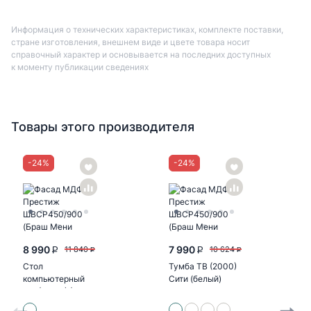
Информация о технических характеристиках, комплекте поставки,
стране изготовления, внешнем виде и цвете товара носит
справочный характер и основывается на последних доступных
к моменту публикации сведениях
Товары этого производителя
-
24
%
-
24
%
8 990
7 990
11 840
10 624
P
P
P
P
Стол
Тумба ТВ (2000)
компьютерный
Сити (белый)
№1 (УПКФ) (Дуб
беленый, венге