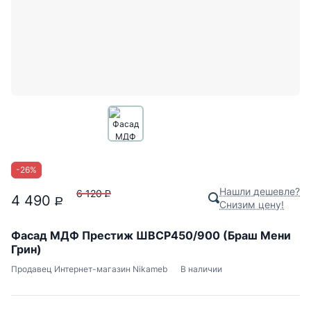
-
26
%
Нашли дешевле?
6 120
P
4 490
P
Снизим цену!
Фасад МДФ Престиж ШВСР450/900 (Браш Мени
Грин)
Продавец
Интернет-магазин Nikameb
В наличии