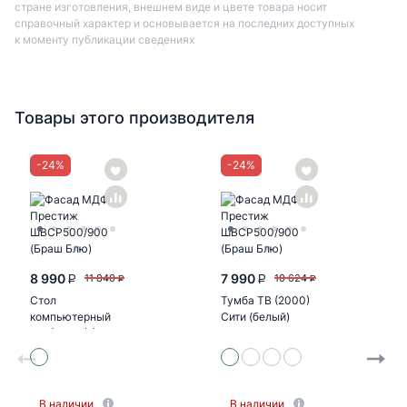
стране изготовления, внешнем виде и цвете товара носит
справочный характер и основывается на последних доступных
к моменту публикации сведениях
Товары этого производителя
-
24
%
-
24
%
8 990
7 990
11 840
10 624
P
P
P
P
Стол
Тумба ТВ (2000)
компьютерный
Сити (белый)
№1 (УПКФ) (Дуб
беленый, венге
ФВ)
В наличии
В наличии