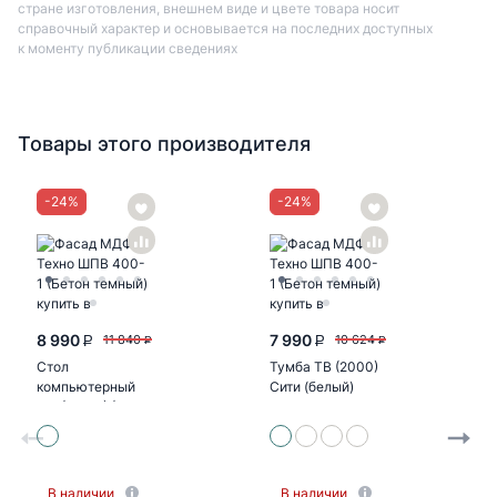
стране изготовления, внешнем виде и цвете товара носит
справочный характер и основывается на последних доступных
к моменту публикации сведениях
Товары этого производителя
-
24
%
-
24
%
8 990
7 990
11 840
10 624
P
P
P
P
Стол
Тумба ТВ (2000)
компьютерный
Сити (белый)
№1 (УПКФ) (Дуб
беленый, венге
ФВ)
В наличии
В наличии