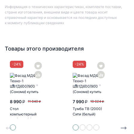
Информация о технических характеристиках, комплекте поставки,
стране изготовления, внешнем виде и цвете товара носит
справочный характер и основывается на последних доступных
к моменту публикации сведениях
Товары этого производителя
-
24
%
-
24
%
8 990
7 990
11 840
10 624
P
P
P
P
Стол
Тумба ТВ (2000)
компьютерный
Сити (белый)
№1 (УПКФ) (Дуб
беленый, венге
ФВ)