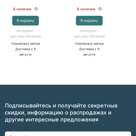
В наличии
В наличии
В корзину
В корзину
Интернет-
Интернет-
магазин Nikameb
магазин Nikameb
Самовывоз
завтра
Самовывоз
завтра
Доставка
с 9
Доставка
с 9
августа
августа
Подписывайтесь и получайте секретные
скидки, информацию о распродажах и
другие интересные предложения