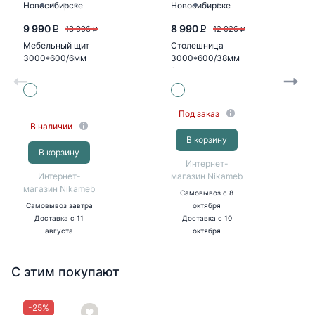
9 990
8 990
13 006
12 026
P
P
P
P
Мебельный щит
Столешница
3000*600/6мм
3000*600/38мм
№ 55гл белая
(№ 120гл олива
жемчужная)
Под заказ
В наличии
В корзину
В корзину
Интернет-
Интернет-
магазин Nikameb
магазин Nikameb
Самовывоз
с 8
Самовывоз
завтра
октября
Доставка
с 11
Доставка
с 10
августа
октября
С этим покупают
-
25
%