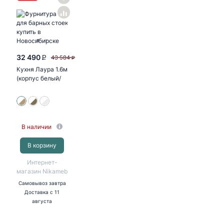
32 490
43 584
P
P
Кухня Лаура 1.6м
(корпус белый/
клен белый)
38мм дуб
бунратти
В наличии
В корзину
Интернет-
магазин Nikameb
Самовывоз
завтра
Доставка
с 11
августа