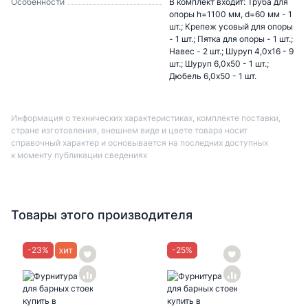
Особенности
В комплект входит: Труба для
опоры h=1100 мм, d=60 мм - 1
шт.; Крепеж усовый для опоры
- 1 шт.; Пятка для опоры - 1 шт.;
Навес - 2 шт.; Шуруп 4,0х16 - 9
шт.; Шуруп 6,0х50 - 1 шт.;
Дюбель 6,0х50 - 1 шт.
Информация о технических характеристиках, комплекте поставки,
стране изготовления, внешнем виде и цвете товара носит
справочный характер и основывается на последних доступных
к моменту публикации сведениях
Товары этого производителя
-
23
%
-
25
%