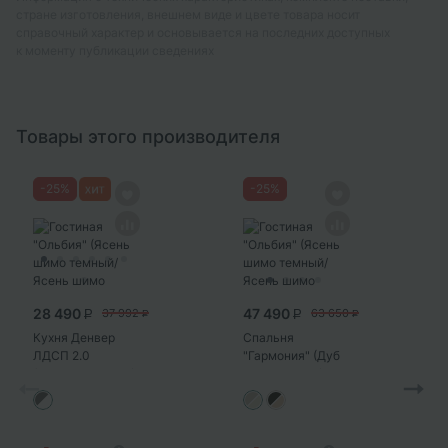
стране изготовления, внешнем виде и цвете товара носит
справочный характер и основывается на последних доступных
к моменту публикации сведениях
Товары этого производителя
-
25
%
-
25
%
28 490
47 490
37 992
63 650
P
P
P
P
Кухня Денвер
Спальня
ЛДСП 2.0
"Гармония" (Дуб
(ателье светлый/
крафт серый/Дуб
ателье светлый,
крафт белый)
белый...