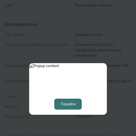
Цвет
Ясень шимо темный
Дополнительно
Тип сборки
Универсальная
Стекло название/рисунок/толщина
Стекло 4 мм. Гнутое, с
обработкой, крепление на
стеклопетли
Направляющие
Направяющие роликовые 450
мм
Ручка материал/цвет/размер
С-17 Пластмасса серого цвета
128 мм.
Петли
Без доводчиков
Перейти
Штанга
Штанга металл
Место под ТВ
1200х944
Информация о технических характеристиках, комплекте поставки,