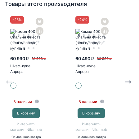
Товары этого производителя
-
25
%
-
24
%
60 990
60 490
81 566
80 536
P
P
P
P
Шкаф-купе
Шкаф-купе
Аврора
Аврора
2200х2400х600
2000х2400х600
(белый/белый,
(белый/белый,
белый, белый)
зеркало, белый)
В наличии
В наличии
В корзину
В корзину
Интернет-
Интернет-
магазин Nikameb
магазин Nikameb
Самовывоз
завтра
Самовывоз
завтра