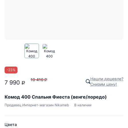
-
23
%
Нашли дешевле?
10 416
P
7 990
P
Снизим цену!
Комод 400 Спальня Фиеста (венге/лоредо)
Продавец
Интернет-магазин Nikameb
В наличии
Цвета