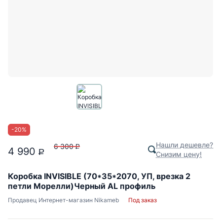
-
20
%
Нашли дешевле?
6 300
P
4 990
P
Снизим цену!
Коробка INVISIBLE (70*35*2070, УП, врезка 2
петли Морелли)Черный AL профиль
Продавец
Интернет-магазин Nikameb
Под заказ