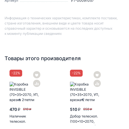
Артикул
УТ-00091057
Информация о технических характеристиках, комплекте поставки,
стране изготовления, внешнем виде и цвете товара носит
справочный характер и основывается на последних доступных
к моменту публикации сведениях
Товары этого производителя
-
22
%
-
22
%
470
510
610
658
P
P
P
P
Наличник
Добор телескоп.
телескоп.
(100*10*2070,
(фрезерованный,
графит софт-Н)