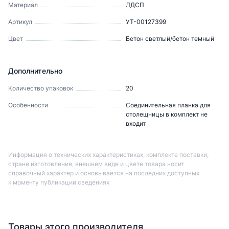
Материал
ЛДСП
Артикул
УТ-00127399
Цвет
Бетон светлый/бетон темный
Дополнительно
Количество упаковок
20
Особенности
Соединительная планка для
столещницы в комплект не
входит
Информация о технических характеристиках, комплекте поставки,
стране изготовления, внешнем виде и цвете товара носит
справочный характер и основывается на последних доступных
к моменту публикации сведениях
Товары этого производителя