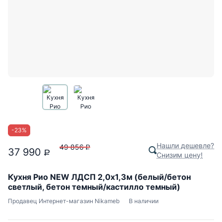
-
23
%
Нашли дешевле?
49 856
P
37 990
P
Снизим цену!
Кухня Рио NEW ЛДСП 2,0х1,3м (белый/бетон
светлый, бетон темный/кастилло темный)
Продавец
Интернет-магазин Nikameb
В наличии