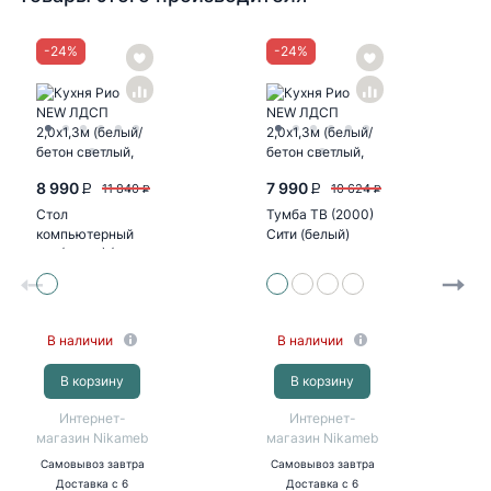
-
24
%
-
24
%
8 990
7 990
11 840
10 624
P
P
P
P
Стол
Тумба ТВ (2000)
компьютерный
Сити (белый)
№1 (УПКФ) (Дуб
беленый, венге
ФВ)
В наличии
В наличии
В корзину
В корзину
Интернет-
Интернет-
магазин Nikameb
магазин Nikameb
Самовывоз
завтра
Самовывоз
завтра
Доставка
с 6
Доставка
с 6