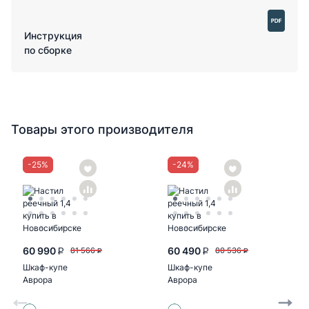
Инструкция
по сборке
Товары этого производителя
-
25
%
-
24
%
60 990
60 490
81 566
80 536
P
P
P
P
Шкаф-купе
Шкаф-купе
Аврора
Аврора
2200х2400х600
2000х2400х600
(белый/белый,
(белый/белый,