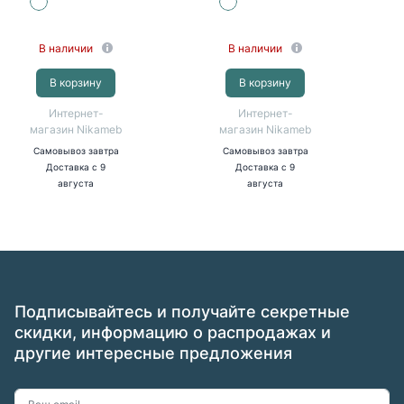
белый, белый)
зеркало, белый)
В наличии
В наличии
В корзину
В корзину
Интернет-
Интернет-
магазин Nikameb
магазин Nikameb
Самовывоз
завтра
Самовывоз
завтра
Доставка
с 9
Доставка
с 9
августа
августа
Подписывайтесь и получайте секретные
скидки, информацию о распродажах и
другие интересные предложения