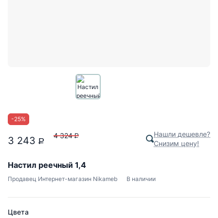
-
25
%
Нашли дешевле?
4 324
P
3 243
P
Снизим цену!
Настил реечный 1,4
Продавец
Интернет-магазин Nikameb
В наличии
Цвета