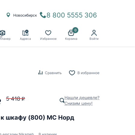
8 800 5555 306
Новосибирск
0
ё
планер
Адреса
Избранное
Корзина
Войти
Сравнить
В избранное
Нашли дешевле?
5 418
P
P
Снизим цену!
 к шкафу (800) МС Норд
т-магазин Nikameb
В наличии