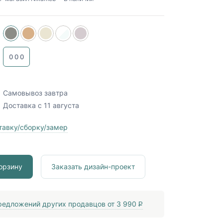
0
0
0
Самовывоз
завтра
Доставка
с 11 августа
тавку/сборку/замер
орзину
Заказать дизайн-проект
едложений других продавцов от
3 990
P