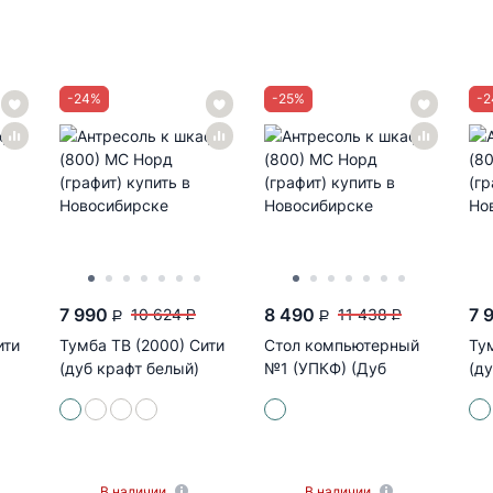
-
24
%
-
25
%
-
2
7 990
8 490
7 
10 624
11 438
P
P
P
P
ити
Тумба ТВ (2000) Сити
Стол компьютерный
Ту
(дуб крафт белый)
№1 (УПКФ) (Дуб
(ду
беленый ФВ)
В наличии
В наличии