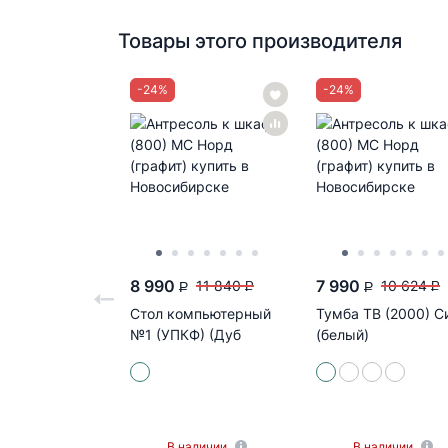
Товары этого производителя
-
24
%
-
24
%
8 990
7 990
11 840
10 624
P
P
P
P
Стол компьютерный
Тумба ТВ (2000) С
№1 (УПКФ) (Дуб
(белый)
беленый, венге ФВ)
В наличии
В наличии