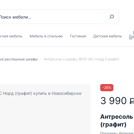
гкая мебель
Мебель в спальню
Гостиная
Детская мебель
Ещ
3d-
ые распашные шкафы
Антресоль к шкафу (800) МС Норд (графит)
-
26
%
3 990
Антресоль
(графит)
Продавец
Интерне