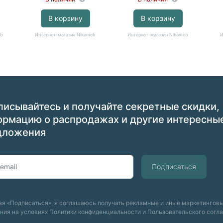
В корзину
В корзину
eb
Интернет-магазин Nikameb
Интернет-магазин Nikameb
И
исывайтесь и получайте секретные скидки,
ормацию о распродажах и другие интересны
дложения
я «Подписаться», я соглашаюсь получать рекламные и иные маркетингов
ния на условиях
Политики конфиденциальности
и
Пользовательского согл