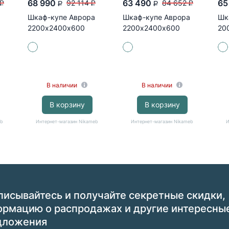
68 990
63 490
65
92 114
84 652
P
P
P
P
P
Шкаф-купе Аврора
Шкаф-купе Аврора
Шк
2200х2400х600
2200х2400х600
20
(белый/зеркало,
(белый/белый,
(б
зеркало...
зеркало, белый)
зер
В наличии
В наличии
В корзину
В корзину
eb
Интернет-магазин Nikameb
Интернет-магазин Nikameb
И
исывайтесь и получайте секретные скидки,
ормацию о распродажах и другие интересны
дложения