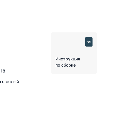
Инструкция
по сборке
018
н светлый