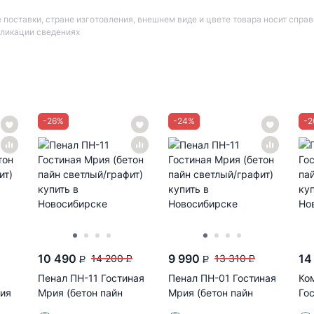
 поставки, стране изготовления, внешнем виде и цвете товара носит спра
бликации сведениях
-
26
%
-
24
%
-
2
10 490
9 990
14
14 200
13 310
P
P
P
P
Пенал ПН-11 Гостиная
Пенал ПН-01 Гостиная
Ко
рия
Мрия (бетон пайн
Мрия (бетон пайн
Го
й)
светлый/графит)
светлый/графит)
па