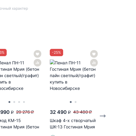
вочный характер
6
%
-
25
%
-
24
%
 990
32 490
10 990
20 276
43 480
14 
P
P
P
P
P
мод КМ-15
Шкаф 4-х створчатый
Шкаф стелла
стиная Мрия (бетон
ШК-13 Гостиная Мрия
Гостиная Мри
йн светлый/графит)
(бетон пайн...
пайн светлый/