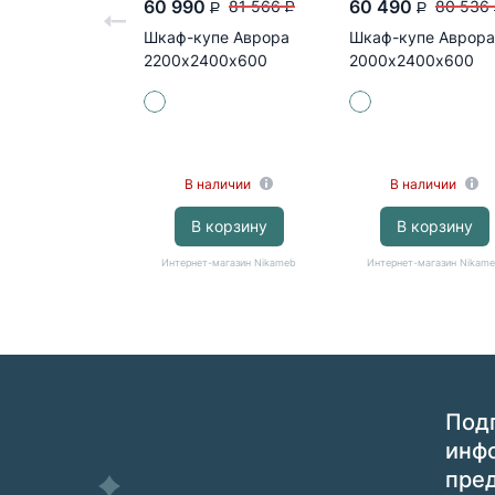
60 990
60 490
81 566
80 536
P
P
P
Шкаф-купе Аврора
Шкаф-купе Аврора
2200х2400х600
2000х2400х600
(белый/белый, белый,
(белый/белый,
белый)
зеркало, белый)
В наличии
В наличии
В корзину
В корзину
Интернет-магазин Nikameb
Интернет-магазин Nikam
Подп
инф
пре