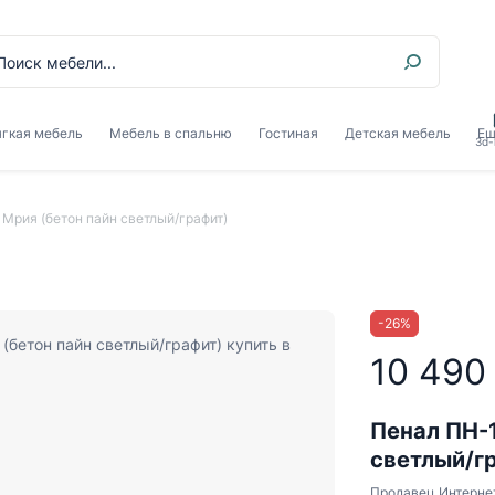
гкая мебель
Мебель в спальню
Гостиная
Детская мебель
Ещ
3d-
 Мрия (бетон пайн светлый/графит)
-
26
%
10 490
Пенал ПН-1
светлый/г
Продавец
Интерне