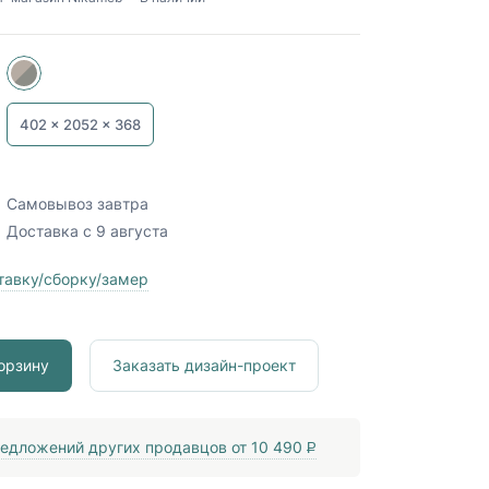
402 x
2052 x
368
Самовывоз
завтра
Доставка
с 9 августа
тавку/сборку/замер
орзину
Заказать дизайн-проект
едложений других продавцов от
10 490
P