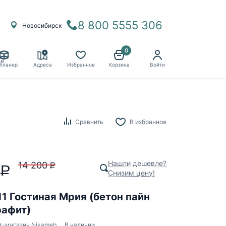
8 800 5555 306
Новосибирск
0
ё
планер
Адреса
Избранное
Корзина
Войти
Сравнить
В избранное
Нашли дешевле?
14 200
P
P
Снизим цену!
1 Гостиная Мрия (бетон пайн
рафит)
т-магазин Nikameb
В наличии