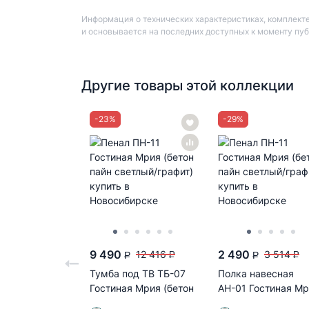
Информация о технических характеристиках, комплекте
и основывается на последних доступных к моменту пу
Другие товары этой коллекции
-
23
%
-
29
%
9 490
2 490
12 416
3 514
P
P
P
P
Тумба под ТВ ТБ-07
Полка навесная
Гостиная Мрия (бетон
АН-01 Гостиная М
пайн светлый/графит)
(бетон пайн светлы