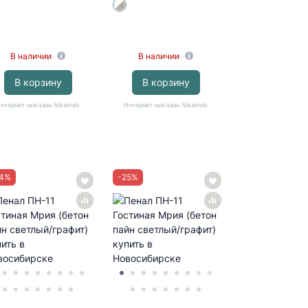
В наличии
В наличии
В наличии
В корзину
В корзину
В корзи
нтернет-магазин Nikameb
Интернет-магазин Nikameb
Интернет-магазин
4
%
-
25
%
-
24
%