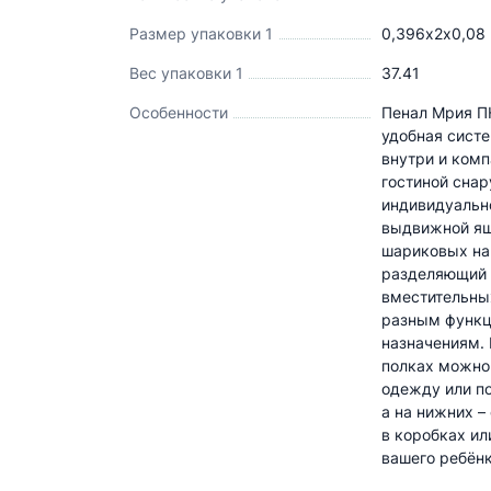
Размер упаковки 1
0,396х2х0,08
Вес упаковки 1
37.41
Особенности
Пенал Мрия ПН
удобная сист
внутри и ком
гостиной сна
индивидуальн
выдвижной ящ
шариковых на
разделяющий 
вместительны
разным функ
назначениям.
полках можно
одежду или по
а на нижних –
в коробках ил
вашего ребёнк