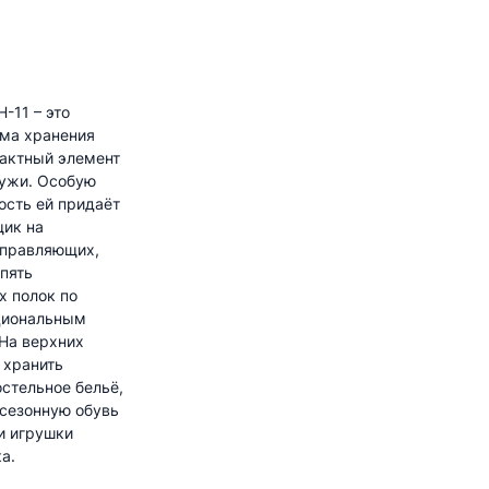
-11 – это
ема хранения
пактный элемент
ружи. Особую
ость ей придаёт
ик на
правляющих,
пять
х полок по
циональным
 На верхних
 хранить
стельное бельё,
 сезонную обувь
и игрушки
а.