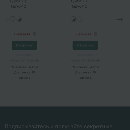
Тумба ТВ
Тумба ТВ
Парус-12
Парус-12
(белый/дуб
(белый/палермо
канадский)
бруно)
В наличии
В наличии
В корзину
В корзину
Интернет-
Интернет-
магазин Nikameb
магазин Nikameb
Самовывоз
завтра
Самовывоз
завтра
Доставка
с 10
Доставка
с 10
августа
августа
Подписывайтесь и получайте секретные