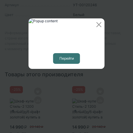
Артикул
УТ-00120246
Цвет
Белый
Информация о технических характеристиках, комплекте поставки,
стране изготовления, внешнем виде и цвете товара носит
справочный характер и основывается на последних доступных
к моменту публикации сведениях
Перейти
Товары этого производителя
-
25
%
-
25
%
14 990
14 990
20 140
20 140
P
P
P
P