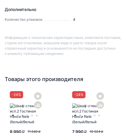
Дополнительно
Количество упаковок
4
Информация о технических характеристиках, комплекте поставки,
стране изготовления, внешнем виде и цвете товара носит
справочный характер и основывается на последних доступных
к моменту публикации сведениях
Товары этого производителя
-
24
%
-
24
%
8 990
7 990
11 840
10 624
P
P
P
P