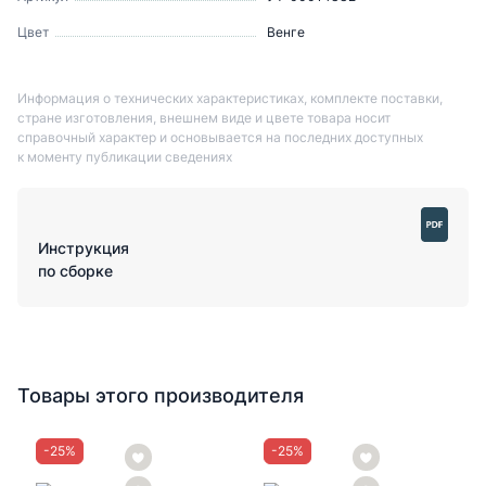
Цвет
Венге
Информация о технических характеристиках, комплекте поставки,
стране изготовления, внешнем виде и цвете товара носит
справочный характер и основывается на последних доступных
к моменту публикации сведениях
Инструкция
по сборке
Товары этого производителя
-
25
%
-
25
%