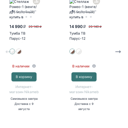
14 990
14 990
20 140
20 140
P
P
P
P
Тумба ТВ
Тумба ТВ
Парус-12
Парус-12
(белый/дуб
(белый/палермо
канадский)
бруно)
В наличии
В наличии
В корзину
В корзину
Интернет-
Интернет-
магазин Nikameb
магазин Nikameb
Самовывоз
завтра
Самовывоз
завтра
Доставка
с 9
Доставка
с 9
августа
августа