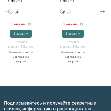
Парус-12
Парус-12
(белый/дуб
(белый/палермо
канадский)
бруно)
В наличии
В наличии
В корзину
В корзину
Интернет-
Интернет-
магазин Nikameb
магазин Nikameb
Самовывоз
завтра
Самовывоз
завтра
Доставка
с 9
Доставка
с 9
августа
августа
Подписывайтесь и получайте секретные
скидки, информацию о распродажах и