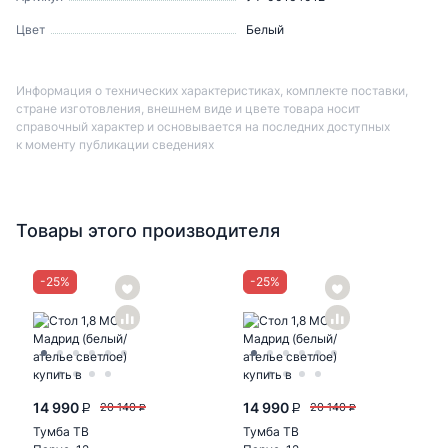
Цвет
Белый
Информация о технических характеристиках, комплекте поставки,
стране изготовления, внешнем виде и цвете товара носит
справочный характер и основывается на последних доступных
к моменту публикации сведениях
Товары этого производителя
-
25
%
-
25
%
14 990
14 990
20 140
20 140
P
P
P
P
Тумба ТВ
Тумба ТВ