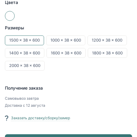
Цвета
Размеры
1500 x
38 x
600
1000 x
38 x
600
1200 x
38 x
600
1400 x
38 x
600
1600 x
38 x
600
1800 x
38 x
600
2000 x
38 x
600
Получение заказа
Самовывоз
завтра
Доставка
с 12 августа
Заказать доставку/сборку/замер