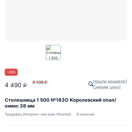
-
26
%
Нашли дешевле?
6 138
P
4 490
P
Снизим цену!
Столешница 1 500 №183О Королевский опал/
оникс 38 мм
Продавец
Интернет-магазин Nikameb
В наличии