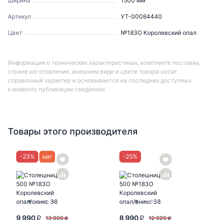
Ширина
1500
мм
Артикул
УТ-00084440
Цвет
№183О Королевский опал
Информация о технических характеристиках, комплекте поставки,
стране изготовления, внешнем виде и цвете товара носит
справочный характер и основывается на последних доступных
к моменту публикации сведениях
Товары этого производителя
-
23
%
-
25
%
9 990
8 990
13 006
12 026
P
P
P
P