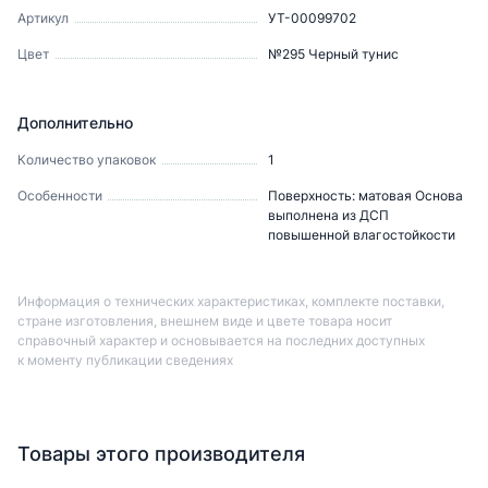
Артикул
УТ-00099702
Цвет
№295 Черный тунис
Дополнительно
Количество упаковок
1
Особенности
Поверхность: матовая Основа
выполнена из ДСП
повышенной влагостойкости
Информация о технических характеристиках, комплекте поставки,
стране изготовления, внешнем виде и цвете товара носит
справочный характер и основывается на последних доступных
к моменту публикации сведениях
Товары этого производителя