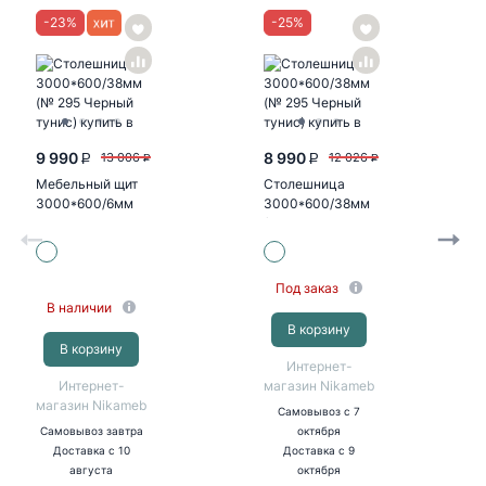
-
23
%
-
25
%
9 990
8 990
13 006
12 026
P
P
P
P
Мебельный щит
Столешница
3000*600/6мм
3000*600/38мм
№ 55гл белая
(№ 120гл олива
жемчужная)
Под заказ
В наличии
В корзину
В корзину
Интернет-
Интернет-
магазин Nikameb
магазин Nikameb
Самовывоз
с 7
Самовывоз
завтра
октября
Доставка
с 10
Доставка
с 9
августа
октября