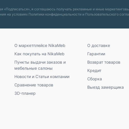
я «Подписаться», я соглашаюсь получать рекламные и иные маркетингов
ния на условиях
Политики конфиденциальности
и
Пользовательского согл
О маркетплейсе NikaMeb
О доставке
Как покупать на NikaMeb
Гарантии
Пункты выдачи заказов и
Возврат товаров
мебельные салоны
Кредит
Новости и Статьи компании
Сборка
Сравнение товаров
Выезд замерщика
3D-планер