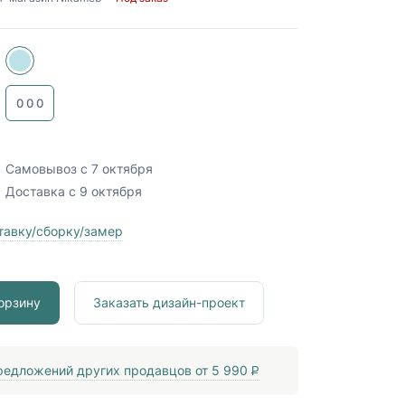
0
0
0
Самовывоз
с 7 октября
Доставка
с 9 октября
тавку/сборку/замер
орзину
Заказать дизайн-проект
едложений других продавцов от
5 990
P