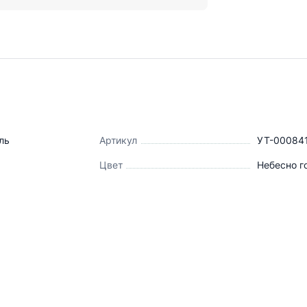
я
ль
Артикул
УТ-00084
Цвет
Небесно г