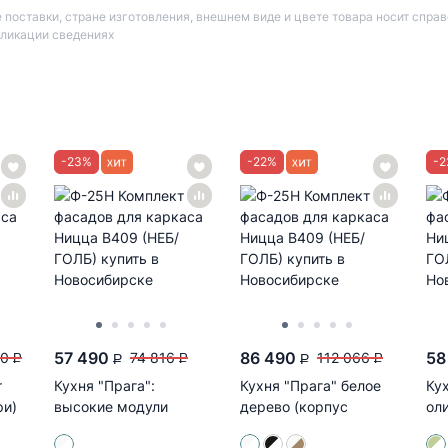
 поставки, стране изготовления, внешнем виде и цвете товара носит спра
бликации сведениях
-
23
%
-
22
%
-
2
57 490
86 490
58
00
74 816
112 066
P
P
P
P
P
r
Кухня "Прага":
Кухня "Прага" белое
Ку
ри)
высокие модули
дерево (корпус
ол
(белое дерево/корпус
белый)
бе