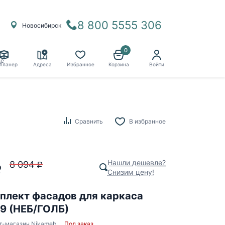
8 800 5555 306
Новосибирск
0
ё
планер
Адреса
Избранное
Корзина
Войти
Сравнить
В избранное
Нашли дешевле?
8 094
P
P
Снизим цену!
плект фасадов для каркаса
9 (НЕБ/ГОЛБ)
т-магазин Nikameb
Под заказ