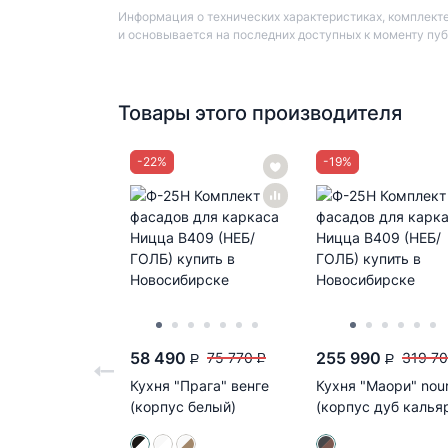
Информация о технических характеристиках, комплекте
и основывается на последних доступных к моменту пу
Товары этого производителя
-
22
%
-
19
%
58 490
255 990
75 770
319 7
P
P
P
Кухня "Прага" венге
Кухня "Маори" nou
(корпус белый)
(корпус дуб калья