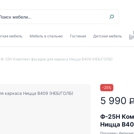
гкая мебель
Мебель в спальню
Гостиная
Детская мебель
Ещ
3d-
Ф-25Н Комплект фасадов для каркаса Ницца В409 (НЕБ/ГОЛБ)
-
25
%
5 990
Ф-25Н Ком
Ницца В40
Продавец
Интерне