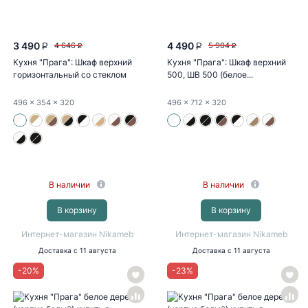
3 490
4 490
4 646
5 904
P
P
P
P
Кухня "Прага": Шкаф верхний
Кухня "Прага": Шкаф верхний
горизонтальный со стеклом
500, ШВ 500 (белое...
500...
496
x 354
x 320
496
x 712
x 320
В наличии
В наличии
В корзину
В корзину
Интернет-магазин Nikameb
Интернет-магазин Nikameb
Доставка
с 11 августа
Доставка
с 11 августа
-
20
%
-
23
%