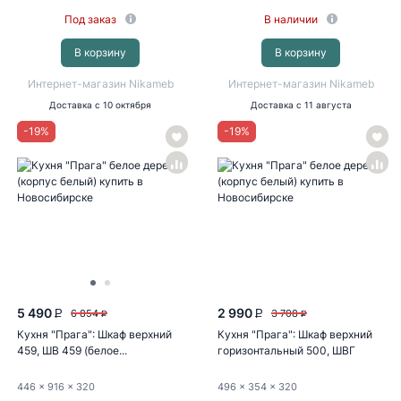
Под заказ
В наличии
В корзину
В корзину
Интернет-магазин Nikameb
Интернет-магазин Nikameb
Доставка
с 10 октября
Доставка
с 11 августа
-
19
%
-
19
%
5 490
2 990
6 854
3 708
P
P
P
P
Кухня "Прага": Шкаф верхний
Кухня "Прага": Шкаф верхний
459, ШВ 459 (белое...
горизонтальный 500, ШВГ
500...
446
x 916
x 320
496
x 354
x 320