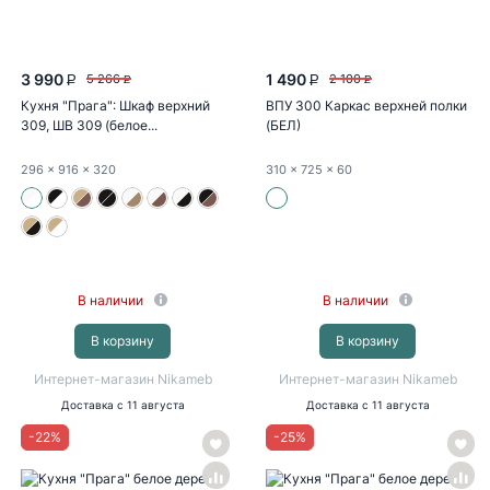
3 990
1 490
5 266
2 100
P
P
P
P
Кухня "Прага": Шкаф верхний
ВПУ 300 Каркас верхней полки
309, ШВ 309 (белое...
(БЕЛ)
296
x 916
x 320
310
x 725
x 60
В наличии
В наличии
В корзину
В корзину
Интернет-магазин Nikameb
Интернет-магазин Nikameb
Доставка
с 11 августа
Доставка
с 11 августа
-
22
%
-
25
%