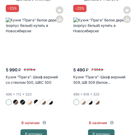
-
25
%
-
25
%
5 990
5 490
8 074
7 394
P
P
P
P
Кухня "Прага": Шкаф верхний
Кухня "Прага": Шкаф верхний
со стеклом 500, ШВС 500
509, ШВ 509 (белое...
(белое...
496
x 712
x 320
496
x 916
x 320
В наличии
В наличии
В корзину
В корзину