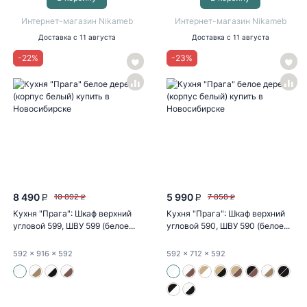
Интернет-магазин Nikameb
Интернет-магазин Nikameb
Доставка
с 11 августа
Доставка
с 11 августа
-
22
%
-
23
%
8 490
5 990
10 892
7 858
P
P
P
P
Кухня "Прага": Шкаф верхний
Кухня "Прага": Шкаф верхний
угловой 599, ШВУ 599 (белое...
угловой 590, ШВУ 590 (белое...
592
x 916
x 592
592
x 712
x 592