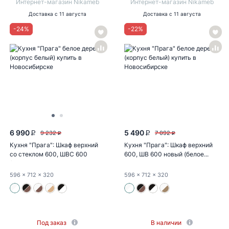
Интернет-магазин Nikameb
Интернет-магазин Nikameb
Доставка
с 11 августа
Доставка
с 11 августа
-
24
%
-
22
%
6 990
5 490
9 232
7 092
P
P
P
P
Кухня "Прага": Шкаф верхний
Кухня "Прага": Шкаф верхний
со стеклом 600, ШВС 600
600, ШВ 600 новый (белое...
(белое...
596
x 712
x 320
596
x 712
x 320
Под заказ
В наличии