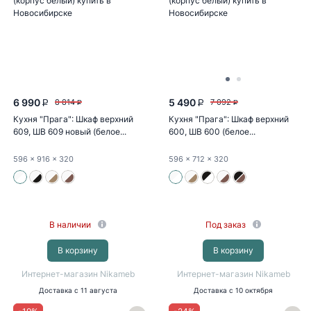
6 990
5 490
8 814
7 092
P
P
P
P
Кухня "Прага": Шкаф верхний
Кухня "Прага": Шкаф верхний
609, ШВ 609 новый (белое...
600, ШВ 600 (белое...
596
x 916
x 320
596
x 712
x 320
В наличии
Под заказ
В корзину
В корзину
Интернет-магазин Nikameb
Интернет-магазин Nikameb
Доставка
с 11 августа
Доставка
с 10 октября