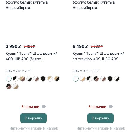
3 990
6 490
5 128
8 686
P
P
P
P
Кухня "Прага": Шкаф верхний
Кухня "Прага": Шкаф верхний
400, ШВ 400 (белое...
со стеклом 409, ШВС 409
(белое...
396
x 712
x 320
396
x 916
x 320
В наличии
В наличии
В корзину
В корзину
Интернет-магазин Nikameb
Интернет-магазин Nikameb