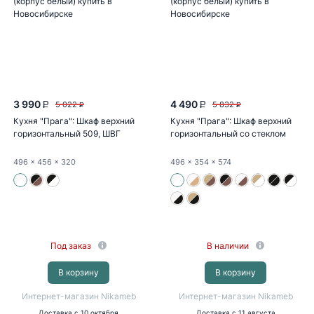
3 990
4 490
5 022
5 832
P
P
P
P
Кухня "Прага": Шкаф верхний
Кухня "Прага": Шкаф верхний
горизонтальный 509, ШВГ
горизонтальный со стеклом
509...
510...
496
x 456
x 320
496
x 354
x 574
Под заказ
В наличии
В корзину
В корзину
Интернет-магазин Nikameb
Интернет-магазин Nikameb
Доставка
с 10 октября
Доставка
с 11 августа