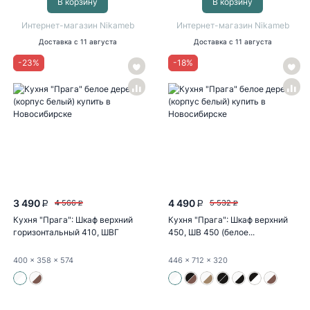
В корзину
В корзину
Интернет-магазин Nikameb
Интернет-магазин Nikameb
Доставка
с 11 августа
Доставка
с 11 августа
-
23
%
-
18
%
3 490
4 490
4 566
5 532
P
P
P
P
Кухня "Прага": Шкаф верхний
Кухня "Прага": Шкаф верхний
горизонтальный 410, ШВГ
450, ШВ 450 (белое...
410...
400
x 358
x 574
446
x 712
x 320