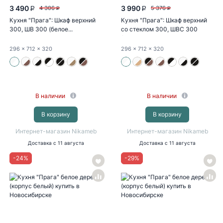
3 490
3 990
4 306
5 376
P
P
P
P
Кухня "Прага": Шкаф верхний
Кухня "Прага": Шкаф верхний
300, ШВ 300 (белое...
со стеклом 300, ШВС 300
(белое...
296
x 712
x 320
296
x 712
x 320
В наличии
В наличии
В корзину
В корзину
Интернет-магазин Nikameb
Интернет-магазин Nikameb
Доставка
с 11 августа
Доставка
с 11 августа
-
24
%
-
29
%