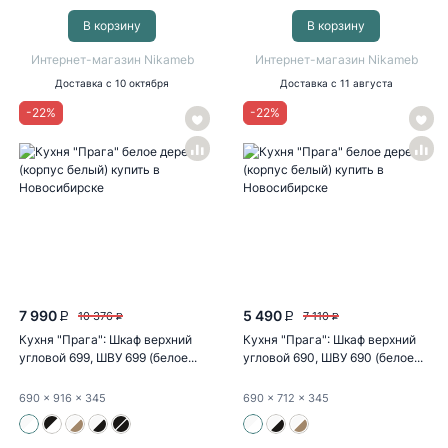
В корзину
В корзину
Интернет-магазин Nikameb
Интернет-магазин Nikameb
Доставка
с 10 октября
Доставка
с 11 августа
-
22
%
-
22
%
7 990
5 490
10 376
7 110
P
P
P
P
Кухня "Прага": Шкаф верхний
Кухня "Прага": Шкаф верхний
угловой 699, ШВУ 699 (белое...
угловой 690, ШВУ 690 (белое...
690
x 916
x 345
690
x 712
x 345