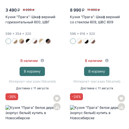
3 490
8 990
4 288
11 806
P
P
P
P
Кухня "Прага": Шкаф верхний
Кухня "Прага": Шкаф верхний
горизонтальный 600, ШВГ
со стеклом 609, ШВС 609
600...
новый...
596
x 354
x 320
596
x 916
x 320
В наличии
В наличии
В корзину
В корзину
Интернет-магазин Nikameb
Интернет-магазин Nikameb
Доставка
с 11 августа
Доставка
с 11 августа
-
26
%
-
24
%