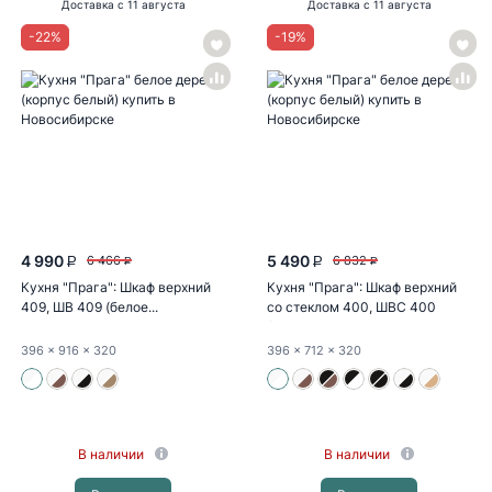
Доставка
с 11 августа
Доставка
с 11 августа
-
22
%
-
19
%
4 990
5 490
6 466
6 832
P
P
P
P
Кухня "Прага": Шкаф верхний
Кухня "Прага": Шкаф верхний
409, ШВ 409 (белое...
со стеклом 400, ШВС 400
(белое...
396
x 916
x 320
396
x 712
x 320
В наличии
В наличии