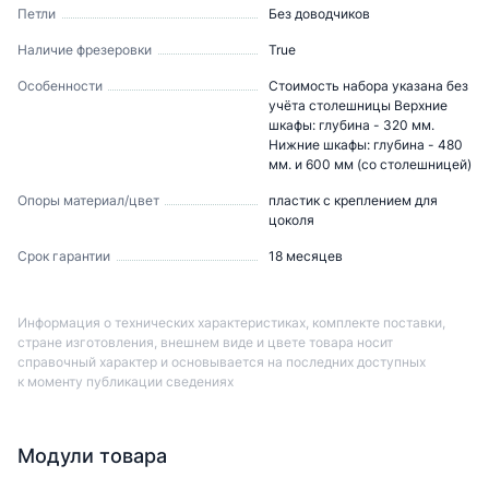
Петли
Без доводчиков
Наличие фрезеровки
True
Особенности
Стоимость набора указана без
учёта столешницы Верхние
шкафы: глубина - 320 мм.
Нижние шкафы: глубина - 480
мм. и 600 мм (со столешницей)
Опоры материал/цвет
пластик с креплением для
цоколя
Срок гарантии
18 месяцев
Информация о технических характеристиках, комплекте поставки,
стране изготовления, внешнем виде и цвете товара носит
справочный характер и основывается на последних доступных
к моменту публикации сведениях
Модули товара