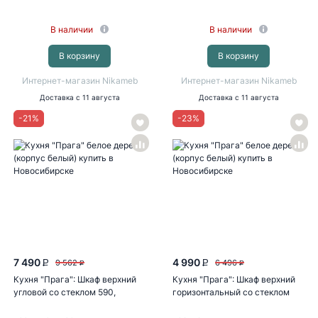
В наличии
В наличии
В корзину
В корзину
Интернет-магазин Nikameb
Интернет-магазин Nikameb
Доставка
с 11 августа
Доставка
с 11 августа
-
21
%
-
23
%
7 490
4 990
9 562
6 496
P
P
P
P
Кухня "Прага": Шкаф верхний
Кухня "Прага": Шкаф верхний
угловой со стеклом 590,
горизонтальный со стеклом
ШВУС...
610...