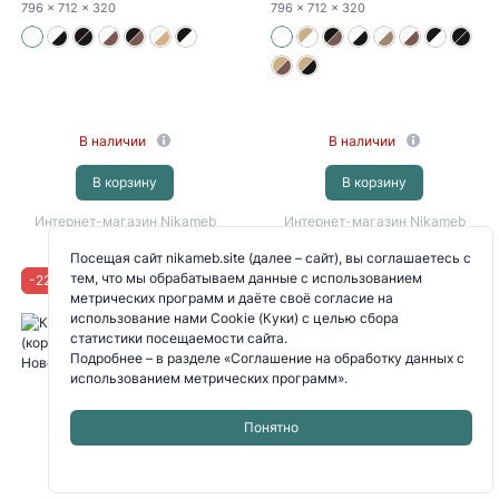
796
x 712
x 320
796
x 712
x 320
В наличии
В наличии
В корзину
В корзину
Интернет-магазин Nikameb
Интернет-магазин Nikameb
Доставка
с 11 августа
Доставка
с 11 августа
Посещая сайт nikameb.site (далее – сайт), вы соглашаетесь с
тем, что мы обрабатываем данные с использованием
-
22
%
-
22
%
метрических программ и даёте своё согласие на
использование нами Cookie (Куки) с целью сбора
статистики посещаемости сайта.
Подробнее – в разделе
«Соглашение на обработку данных с
использованием метрических программ»
.
Понятно