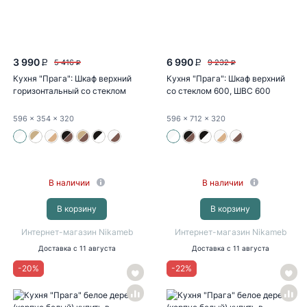
3 990
6 990
5 416
9 232
P
P
P
P
Кухня "Прага": Шкаф верхний
Кухня "Прага": Шкаф верхний
горизонтальный со стеклом
со стеклом 600, ШВС 600
600...
новый...
596
x 354
x 320
596
x 712
x 320
В наличии
В наличии
В корзину
В корзину
Интернет-магазин Nikameb
Интернет-магазин Nikameb
Доставка
с 11 августа
Доставка
с 11 августа
-
20
%
-
22
%