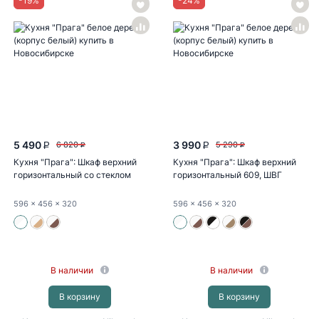
-
19
%
-
24
%
5 490
3 990
6 820
5 290
P
P
P
P
Кухня "Прага": Шкаф верхний
Кухня "Прага": Шкаф верхний
горизонтальный со стеклом
горизонтальный 609, ШВГ
609...
609...
596
x 456
x 320
596
x 456
x 320
В наличии
В наличии
В корзину
В корзину