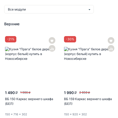
Все модули
Верхние
-
21
%
-
30
%
1 490
1 990
1 906
2 850
P
P
P
P
ВБ 150 Каркас верхнего шкафа
ВБ 159 Каркас верхнего шкафа
(БЕЛ)
(БЕЛ)
150
x 716
x 302
150
x 920
x 302