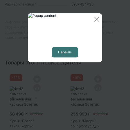
Размер упаковки 1
596x434x36
Информация о технических характеристиках, комплекте поставки,
стране изготовления, внешнем виде и цвете товара носит
справочный характер и основывается на последних доступных
к моменту публикации сведениях
Перейти
Товары этого производителя
-
22
%
-
19
%
58 490
255 990
75 770
319 700
P
P
P
P
Кухня "Прага"
Кухня "Маори"
венге (корпус
nour (корпус дуб