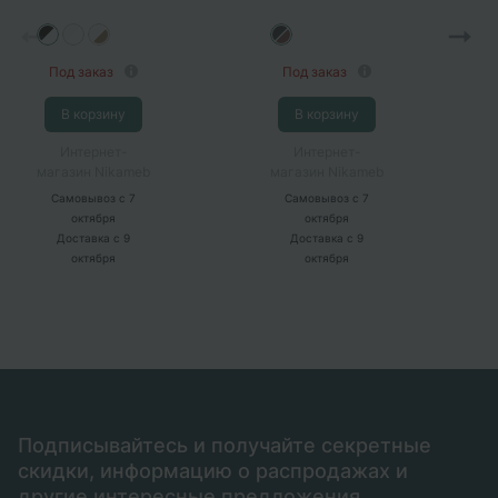
белый)
кальяри)
Под заказ
Под заказ
В корзину
В корзину
Интернет-
Интернет-
магазин Nikameb
магазин Nikameb
Самовывоз
с 7
Самовывоз
с 7
октября
октября
Доставка
с 9
Доставка
с 9
октября
октября
Подписывайтесь и получайте секретные
скидки, информацию о распродажах и
другие интересные предложения