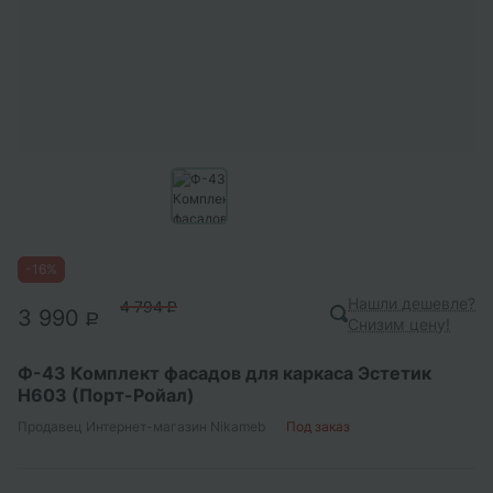
-
16
%
Нашли дешевле?
4 794
P
3 990
P
Снизим цену!
Ф-43 Комплект фасадов для каркаса Эстетик
Н603 (Порт-Ройал)
Продавец
Интернет-магазин Nikameb
Под заказ