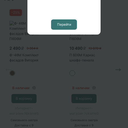
-
25
%
-
24
%
Перейти
2 490
10 490
3 364
13 878
P
P
P
P
Ф-46М Комплект
П 606М Каркас
фасадов Витория
шкафа-пенала
П606М
(БЕЛ)
(капучино
глянец)
В наличии
В наличии
В корзину
В корзину
Интернет-
Интернет-
магазин Nikameb
магазин Nikameb
Самовывоз
завтра
Самовывоз
завтра
Доставка
с 9
Доставка
с 9