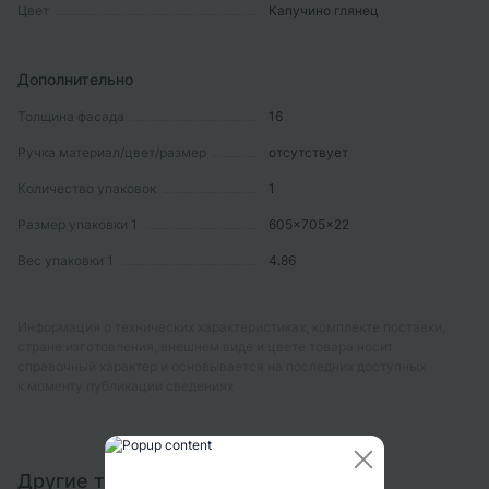
Цвет
Капучино глянец
Дополнительно
Толщина фасада
16
Ручка материал/цвет/размер
отсутствует
Количество упаковок
1
Размер упаковки 1
605x705x22
Вес упаковки 1
4.86
Информация о технических характеристиках, комплекте поставки,
стране изготовления, внешнем виде и цвете товара носит
справочный характер и основывается на последних доступных
к моменту публикации сведениях
Другие товары этой коллекции