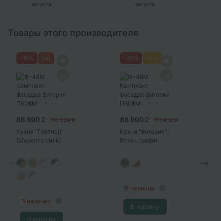
августа
августа
Товары этого производителя
-
19
%
-
20
%
88 990
88 990
110 934
111 432
P
P
P
P
Кухня "Глетчер"
Кухня "Витория":
(Маренго силк/
бетон графит
корпус дуб крафт
(корпус дуб
золотой)
крафт золотой)
В наличии
В наличии
В корзину
В корзину