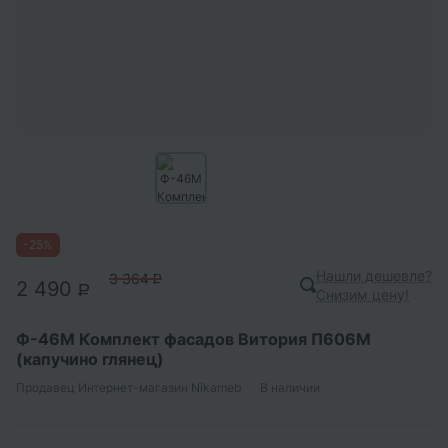
-
25
%
Нашли дешевле?
3 364
P
2 490
P
Снизим цену!
Ф-46М Комплект фасадов Витория П606М
(капучино глянец)
Продавец
Интернет-магазин Nikameb
В наличии