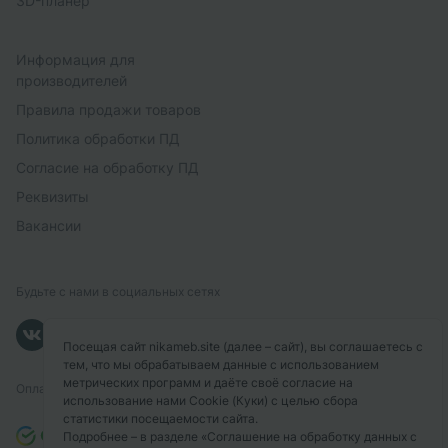
3D-планер
Информация для
производителей
Правила продажи товаров
Политика обработки ПД
Согласие на обработку ПД
Реквизиты
Вакансии
Будьте с нами в социальных сетях
Посещая сайт nikameb.site (далее – сайт), вы соглашаетесь с
тем, что мы обрабатываем данные с использованием
метрических программ и даёте своё согласие на
Оплачивайте с помощью
использование нами Cookie (Куки) с целью сбора
статистики посещаемости сайта.
Подробнее – в разделе
«Соглашение на обработку данных с