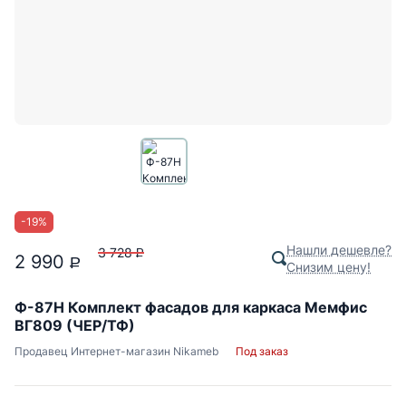
-
19
%
Нашли дешевле?
3 728
P
2 990
P
Снизим цену!
Ф-87Н Комплект фасадов для каркаса Мемфис
ВГ809 (ЧЕР/ТФ)
Продавец
Интернет-магазин Nikameb
Под заказ