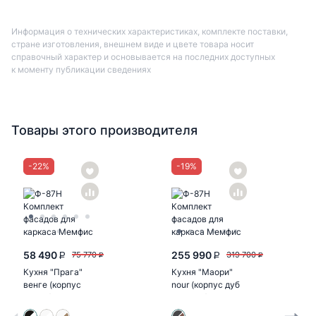
Информация о технических характеристиках, комплекте поставки,
стране изготовления, внешнем виде и цвете товара носит
справочный характер и основывается на последних доступных
к моменту публикации сведениях
Товары этого производителя
-
22
%
-
19
%
58 490
255 990
75 770
319 700
P
P
P
P
Кухня "Прага"
Кухня "Маори"
венге (корпус
nour (корпус дуб
белый)
кальяри)