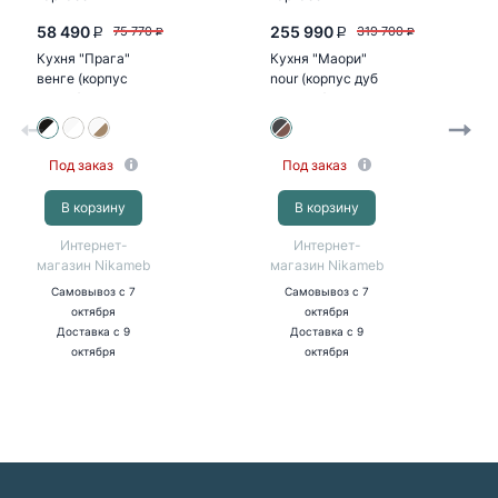
58 490
255 990
75 770
319 700
P
P
P
P
Кухня "Прага"
Кухня "Маори"
венге (корпус
nour (корпус дуб
белый)
кальяри)
Под заказ
Под заказ
В корзину
В корзину
Интернет-
Интернет-
магазин Nikameb
магазин Nikameb
Самовывоз
с 7
Самовывоз
с 7
октября
октября
Доставка
с 9
Доставка
с 9
октября
октября