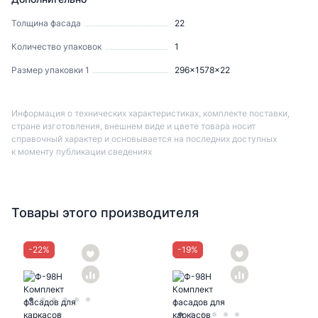
Толщина фасада
22
Количество упаковок
1
Размер упаковки 1
296x1578x22
Информация о технических характеристиках, комплекте поставки,
стране изготовления, внешнем виде и цвете товара носит
справочный характер и основывается на последних доступных
к моменту публикации сведениях
Товары этого производителя
-
22
%
-
19
%