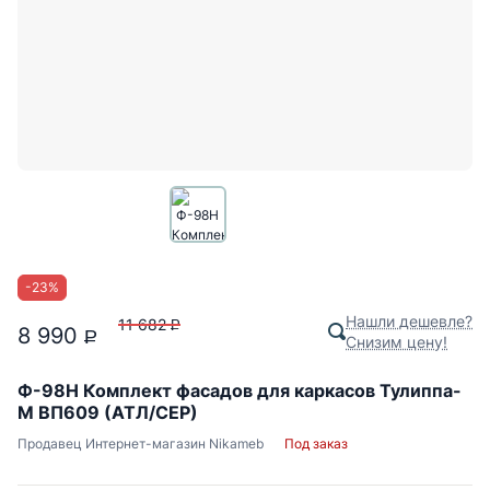
-
23
%
Нашли дешевле?
11 682
P
8 990
P
Снизим цену!
Ф-98H Комплект фасадов для каркасов Тулиппа-
М ВП609 (АТЛ/СЕР)
Продавец
Интернет-магазин Nikameb
Под заказ