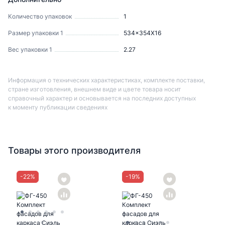
Количество упаковок
1
Размер упаковки 1
534x354X16
Вес упаковки 1
2.27
Информация о технических характеристиках, комплекте поставки,
стране изготовления, внешнем виде и цвете товара носит
справочный характер и основывается на последних доступных
к моменту публикации сведениях
Товары этого производителя
-
22
%
-
19
%