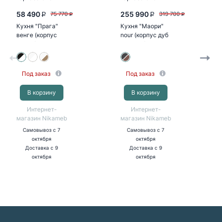
58 490
255 990
75 770
319 700
P
P
P
P
Кухня "Прага"
Кухня "Маори"
венге (корпус
nour (корпус дуб
белый)
кальяри)
Под заказ
Под заказ
В корзину
В корзину
Интернет-
Интернет-
магазин Nikameb
магазин Nikameb
Самовывоз
с 7
Самовывоз
с 7
октября
октября
Доставка
с 9
Доставка
с 9
октября
октября