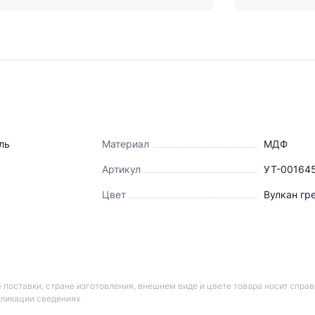
я
ль
Материал
МДФ
Артикул
УТ-00164
Цвет
Вулкан гр
 поставки, стране изготовления, внешнем виде и цвете товара носит спра
бликации сведениях