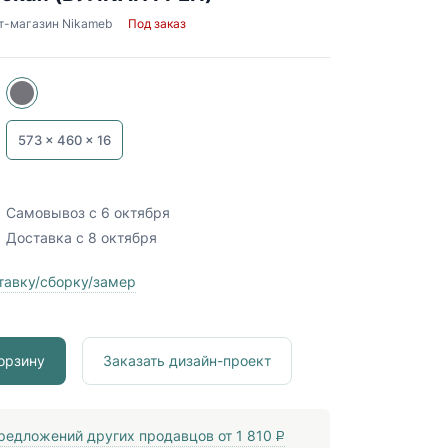
т-магазин Nikameb
Под заказ
573 x
460 x
16
Самовывоз
с 6 октября
Доставка
с 8 октября
тавку/сборку/замер
орзину
Заказать дизайн-проект
редложений других продавцов от
1 810
P