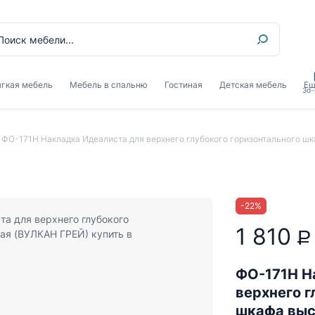
гкая мебель
Мебель в спальню
Гостиная
Детская мебель
Ещ
3d-
ФО-171Н Накладка Идеалиста для верхнего глубокого горизонтального ш
-
22
%
1 810
P
ФО-171Н Н
верхнего г
шкафа выс