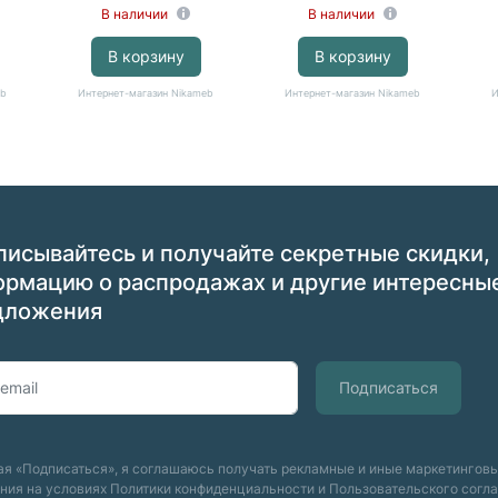
В наличии
В наличии
В корзину
В корзину
eb
Интернет-магазин Nikameb
Интернет-магазин Nikameb
И
исывайтесь и получайте секретные скидки,
ормацию о распродажах и другие интересны
дложения
я «Подписаться», я соглашаюсь получать рекламные и иные маркетингов
ния на условиях
Политики конфиденциальности
и
Пользовательского согл