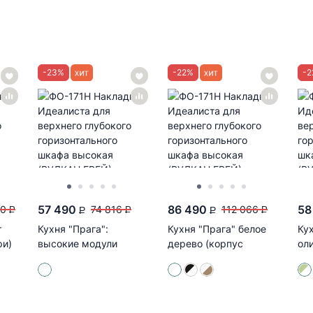
-
23
%
-
22
%
-
2
57 490
86 490
58
00
74 816
112 066
P
P
P
P
P
r
Кухня "Прага":
Кухня "Прага" белое
Ку
ри)
высокие модули
дерево (корпус
ол
(белое дерево/корпус
белый)
бе
белый)