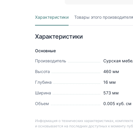
Характеристики
Товары этого производител
Характеристики
Основные
Производитель
Сурская мебе
Высота
460
мм
Глубина
16
мм
Ширина
573
мм
Объем
0.005
куб. см
Информация о технических характеристиках, комплекте
и основывается на последних доступных к моменту пу