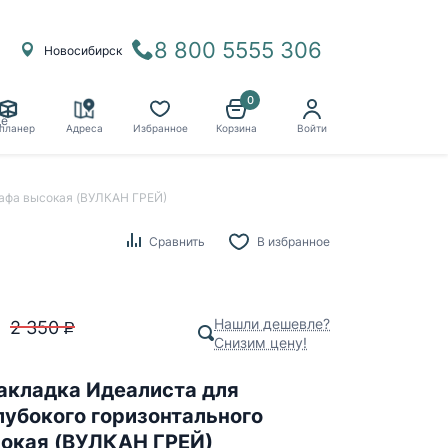
8 800 5555 306
Новосибирск
0
ё
планер
Адреса
Избранное
Корзина
Войти
кафа высокая (ВУЛКАН ГРЕЙ)
Сравнить
В избранное
Нашли дешевле?
2 350
P
Снизим цену!
акладка Идеалиста для
лубокого горизонтального
окая (ВУЛКАН ГРЕЙ)