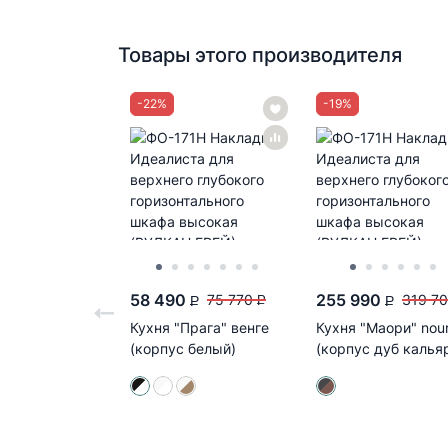
Товары этого производителя
-
22
%
-
19
%
58 490
255 990
75 770
319 7
P
P
P
Кухня "Прага" венге
Кухня "Маори" nou
(корпус белый)
(корпус дуб калья