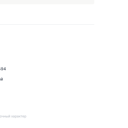
594
ей
вочный характер