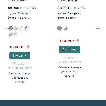
88 990
88 990
110 934
111 432
P
P
P
P
Кухня "Глетчер"
Кухня "Витория":
(Маренго силк/
бетон графит
корпус дуб крафт
(корпус дуб
золотой)
крафт золотой)
В наличии
В наличии
В корзину
В корзину
Интернет-
магазин Nikameb
Интернет-
магазин Nikameb
Самовывоз
завтра
Доставка
с 10
Самовывоз
завтра
августа
Доставка
с 10
августа