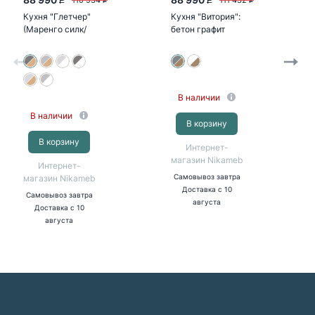
P
P
P
P
Кухня "Глетчер"
Кухня "Витория":
(Маренго силк/
бетон графит
корпус дуб крафт
(корпус дуб
золотой)
крафт золотой)
В наличии
В наличии
В корзину
В корзину
Интернет-
магазин Nikameb
Интернет-
магазин Nikameb
Самовывоз
завтра
Доставка
с 10
Самовывоз
завтра
августа
Доставка
с 10
августа