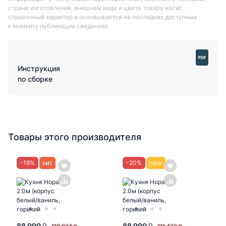
стране изготовления, внешнем виде и цвете товара носит
справочный характер и основывается на последних доступных
к моменту публикации сведениях
Инструкция
по сборке
Товары этого производителя
-
19
%
-
20
%
88 990
88 990
110 934
111 432