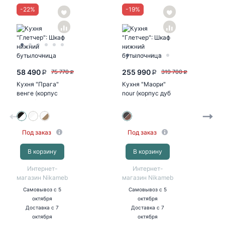
-
22
%
-
19
%
58 490
255 990
75 770
319 700
P
P
P
P
Кухня "Прага"
Кухня "Маори"
венге (корпус
nour (корпус дуб
белый)
кальяри)
Под заказ
Под заказ
В корзину
В корзину
Интернет-
Интернет-
магазин Nikameb
магазин Nikameb
Самовывоз
с 5
Самовывоз
с 5
октября
октября
Доставка
с 7
Доставка
с 7
октября
октября