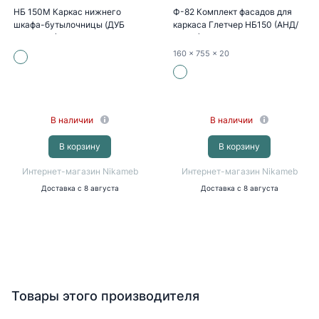
НБ 150М Каркас нижнего
Ф-82 Комплект фасадов для
шкафа-бутылочницы (ДУБ
каркаса Глетчер НБ150 (АНД/
КАЛЬЯРИ)
СИЛК)
160
x 755
x 20
В наличии
В наличии
В корзину
В корзину
Интернет-магазин Nikameb
Интернет-магазин Nikameb
Доставка
с 8 августа
Доставка
с 8 августа
Товары этого производителя