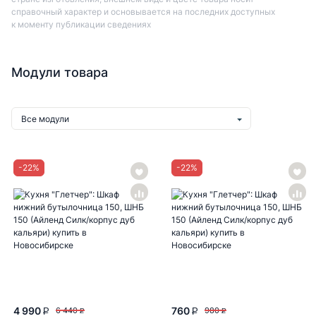
справочный характер и основывается на последних доступных
к моменту публикации сведениях
Модули товара
Все модули
-
22
%
-
22
%
4 990
760
6 440
980
P
P
P
P