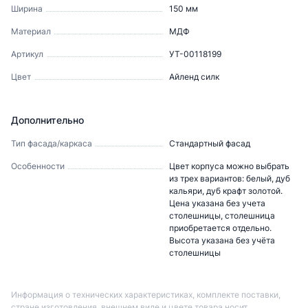
Ширина
150
мм
Материал
МДФ
Артикул
УТ-00118199
Цвет
Айленд силк
Дополнительно
Тип фасада/каркаса
Стандартный фасад
Особенности
Цвет корпуса можно выбрать
из трех вариантов: белый, дуб
кальяри, дуб крафт золотой.
Цена указана без учета
столешницы, столешница
приобретается отдельно.
Высота указана без учёта
столешницы
Информация о технических характеристиках, комплекте поставки,
стране изготовления, внешнем виде и цвете товара носит