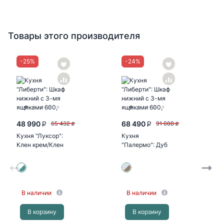
Товары этого производителя
-
25
%
-
24
%
48 990
68 490
65 432
91 088
P
P
P
P
Кухня "Луксор":
Кухня
Клен крем/Клен
"Палермо": Дуб
бирюза (корпус
остин серый/Дуб
белый)
остин беж
(корпус дуб...
В наличии
В наличии
В корзину
В корзину