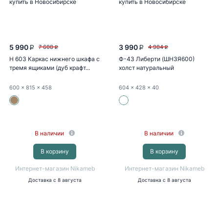
5 990
3 990
7 608
4 984
P
P
P
P
Н 603 Каркас нижнего шкафа с
Ф-43 Либерти (ШН3Я600)
тремя ящиками (дуб крафт...
холст натуральный
600
x 815
x 458
604
x 428
x 40
В наличии
В наличии
В корзину
В корзину
Интернет-магазин Nikameb
Интернет-магазин Nikameb
Доставка
с 8 августа
Доставка
с 8 августа