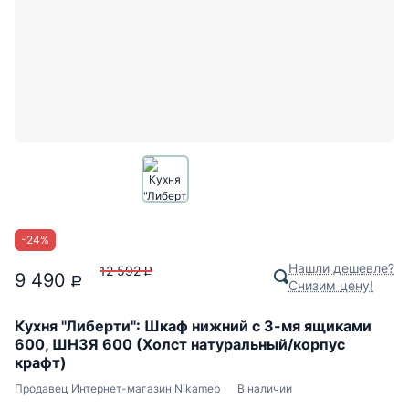
-
24
%
Нашли дешевле?
12 592
P
9 490
P
Снизим цену!
Кухня "Либерти": Шкаф нижний с 3-мя ящиками
600, ШН3Я 600 (Холст натуральный/корпус
крафт)
Продавец
Интернет-магазин Nikameb
В наличии