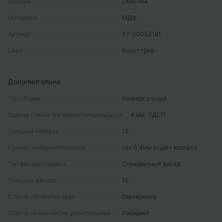
Ширина
2490
мм
Материал
МДФ
Артикул
УТ-00053181
Цвет
Холст грей
Дополнительно
Тип сборки
Универсальная
Задняя стенка материал/толщина/цвет
4 мм, ЛДСП
Толщина корпуса
16
Кромка материал/толщина:
пвх 0,4мм в цвет корпуса
Тип фасада/каркаса
Стандартный фасад
Толщина фасада
16
Стекло обработка края
Еврокромка
Стекло название/рисунок/толщина
Лабиринт