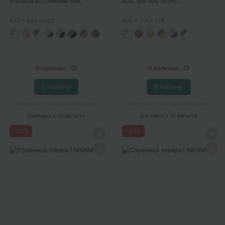
угловой со стеклом 599,
600, ШВ 600 (Холст...
ШВУС...
592
x 920
x 592
600
x 716
x 318
В наличии
В наличии
В корзину
В корзину
Интернет-магазин Nikameb
Интернет-магазин Nikameb
Доставка
с 10 августа
Доставка
с 10 августа
-
24
%
-
23
%