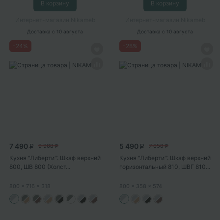
В корзину
В корзину
Интернет-магазин Nikameb
Интернет-магазин Nikameb
Доставка
с 10 августа
Доставка
с 10 августа
-
24
%
-
28
%
7 490
5 490
9 968
7 650
P
P
P
P
Кухня "Либерти": Шкаф верхний
Кухня "Либерти": Шкаф верхний
800, ШВ 800 (Холст...
горизонтальный 810, ШВГ 810...
800
x 716
x 318
800
x 358
x 574