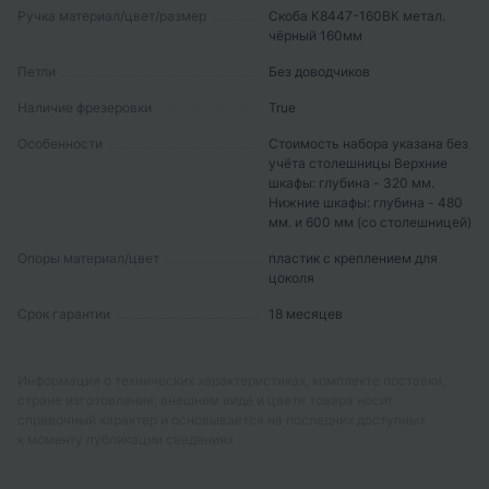
Ручка материал/цвет/размер
Скоба К8447-160ВК метал.
чёрный 160мм
Петли
Без доводчиков
Наличие фрезеровки
True
Особенности
Стоимость набора указана без
учёта столешницы Верхние
шкафы: глубина - 320 мм.
Нижние шкафы: глубина - 480
мм. и 600 мм (со столешницей)
Опоры материал/цвет
пластик с креплением для
цоколя
Срок гарантии
18 месяцев
Информация о технических характеристиках, комплекте поставки,
стране изготовления, внешнем виде и цвете товара носит
справочный характер и основывается на последних доступных
к моменту публикации сведениях