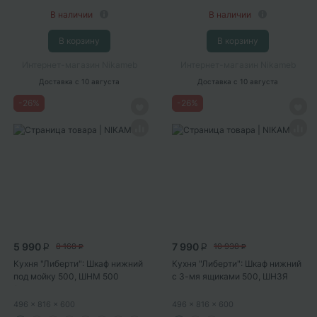
В наличии
В наличии
В корзину
В корзину
Интернет-магазин Nikameb
Интернет-магазин Nikameb
Доставка
с 10 августа
Доставка
с 10 августа
-
26
%
-
26
%
5 990
7 990
8 168
10 938
P
P
P
P
Кухня "Либерти": Шкаф нижний
Кухня "Либерти": Шкаф нижний
под мойку 500, ШНМ 500
с 3-мя ящиками 500, ШН3Я
(Холст...
500...
496
x 816
x 600
496
x 816
x 600