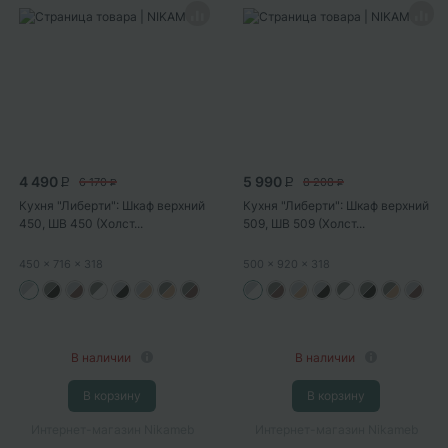
4 490
5 990
6 170
8 208
P
P
P
P
Кухня "Либерти": Шкаф верхний
Кухня "Либерти": Шкаф верхний
450, ШВ 450 (Холст...
509, ШВ 509 (Холст...
450
x 716
x 318
500
x 920
x 318
В наличии
В наличии
В корзину
В корзину
Интернет-магазин Nikameb
Интернет-магазин Nikameb