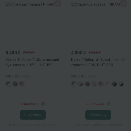
5 490
4 990
7 572
6 932
P
P
P
P
Кухня "Либерти": Шкаф нижний
Кухня "Либерти": Шкаф нижний
бутылочница 150, ШНБ 150...
торцевой 300, ШНТ 300
(Холст...
146
x 816
x 600
296
x 816
x 600
В наличии
В наличии
В корзину
В корзину
Интернет-магазин Nikameb
Интернет-магазин Nikameb