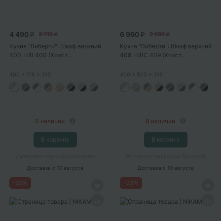
4 490
6 990
5 712
9 508
P
P
P
P
Кухня "Либерти": Шкаф верхний
Кухня "Либерти": Шкаф верхний
400, ШВ 400 (Холст...
409, ШВC 409 (Холст...
400
x 716
x 318
400
x 920
x 318
В наличии
В наличии
В корзину
В корзину
Интернет-магазин Nikameb
Интернет-магазин Nikameb
Доставка
с 10 августа
Доставка
с 10 августа
-
26
%
-
23
%