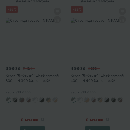
Доставка
с 10 августа
Доставка
с 10 августа
-
26
%
-
22
%
3 990
4 990
5 424
6 398
P
P
P
P
Кухня "Либерти": Шкаф нижний
Кухня "Либерти": Шкаф нижний
300, ШН 300 (Холст грей/
400, ШН 400 (Холст грей/
корпус...
корпус...
296
x 816
x 600
396
x 816
x 600
В наличии
В наличии