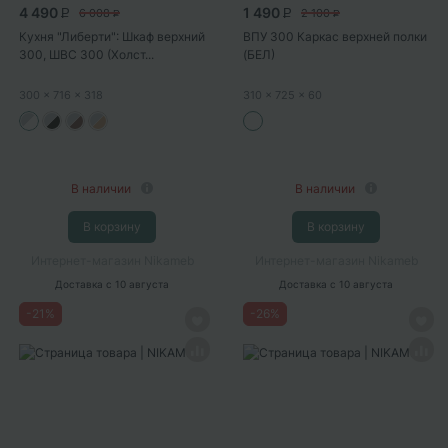
4 490
1 490
6 008
2 100
P
P
P
P
Кухня "Либерти": Шкаф верхний
ВПУ 300 Каркас верхней полки
300, ШВС 300 (Холст...
(БЕЛ)
300
x 716
x 318
310
x 725
x 60
В наличии
В наличии
В корзину
В корзину
Интернет-магазин Nikameb
Интернет-магазин Nikameb
Доставка
с 10 августа
Доставка
с 10 августа
-
21
%
-
26
%