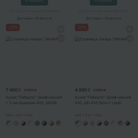
В корзину
В корзину
Интернет-магазин Nikameb
Интернет-магазин Nikameb
Доставка
с 10 августа
Доставка
с 10 августа
-
23
%
-
27
%
7 490
4 990
9 806
6 884
P
P
P
P
Кухня "Либерти": Шкаф нижний
Кухня "Либерти": Шкаф нижний
с 3-мя ящиками 400, ШН3Я
450, ШН 450 (Холст грей/
400...
корпус...
396
x 816
x 600
446
x 816
x 600