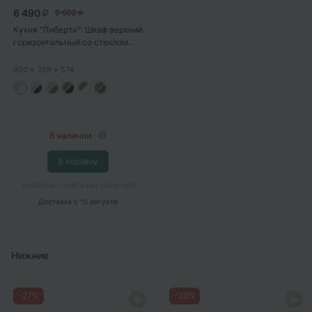
6 490
8 602
P
P
Кухня "Либерти": Шкаф верхний
горизонтальный со стеклом...
800
x 358
x 574
В наличии
В корзину
Интернет-магазин Nikameb
Доставка
с 10 августа
Нижние
-
27
%
-
28
%