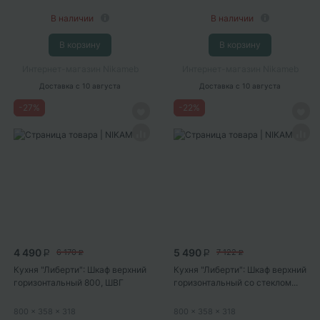
В наличии
В наличии
В корзину
В корзину
Интернет-магазин Nikameb
Интернет-магазин Nikameb
Доставка
с 10 августа
Доставка
с 10 августа
-
27
%
-
22
%
4 490
5 490
6 170
7 122
P
P
P
P
Кухня "Либерти": Шкаф верхний
Кухня "Либерти": Шкаф верхний
горизонтальный 800, ШВГ
горизонтальный со стеклом...
800...
800
x 358
x 318
800
x 358
x 318