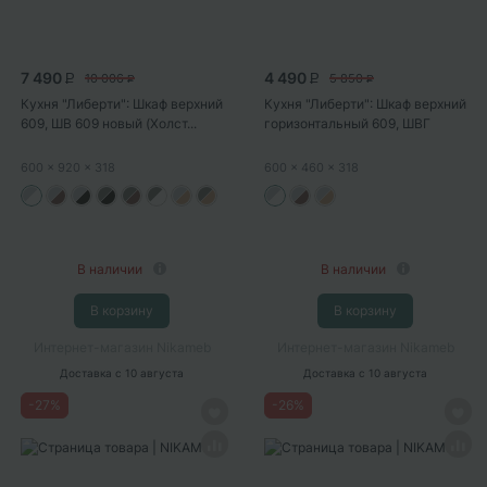
7 490
4 490
10 006
5 850
P
P
P
P
Кухня "Либерти": Шкаф верхний
Кухня "Либерти": Шкаф верхний
609, ШВ 609 новый (Холст...
горизонтальный 609, ШВГ
609...
600
x 920
x 318
600
x 460
x 318
В наличии
В наличии
В корзину
В корзину
Интернет-магазин Nikameb
Интернет-магазин Nikameb
Доставка
с 10 августа
Доставка
с 10 августа
-
27
%
-
26
%