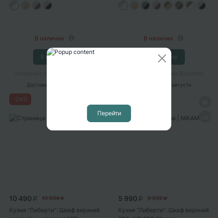
В наличии
В наличии
В корзину
В корзину
Интернет-магазин Nikameb
Интернет-магазин Nikameb
Доставка
с 10 августа
Доставка
с 10 августа
-
24
%
-
25
%
Перейти
10 490
5 990
13 934
8 032
P
P
P
P
Кухня "Либерти": Шкаф верхний
Кухня "Либерти": Шкаф верхний