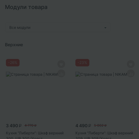
Модули товара
Все модули
Верхние
-
26
%
-
23
%
3 490
4 490
4 776
5 862
P
P
P
P
Кухня "Либерти": Шкаф верхний
Кухня "Либерти": Шкаф верхний
300, ШВ 300 (Холст...
309, ШВ 309 (Холст...