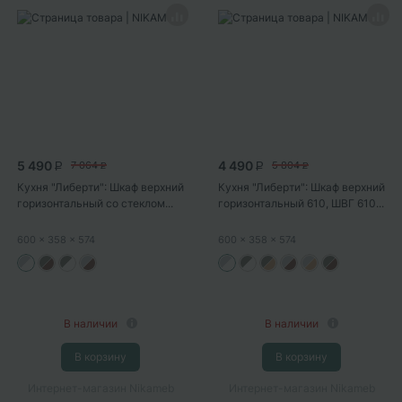
5 490
4 490
7 064
5 804
P
P
P
P
Кухня "Либерти": Шкаф верхний
Кухня "Либерти": Шкаф верхний
горизонтальный со стеклом...
горизонтальный 610, ШВГ 610...
600
x 358
x 574
600
x 358
x 574
В наличии
В наличии
В корзину
В корзину
Интернет-магазин Nikameb
Интернет-магазин Nikameb