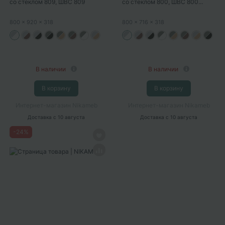
со стеклом 809, ШВС 809
со стеклом 800, ШВС 800...
новый...
800
x 920
x 318
800
x 716
x 318
В наличии
В наличии
В корзину
В корзину
Интернет-магазин Nikameb
Интернет-магазин Nikameb
Доставка
с 10 августа
Доставка
с 10 августа
-
24
%