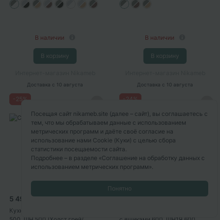
В наличии
В наличии
В корзину
В корзину
Интернет-магазин Nikameb
Интернет-магазин Nikameb
Доставка
с 10 августа
Доставка
с 10 августа
-
25
%
-
24
%
Посещая сайт nikameb.site (далее – сайт), вы соглашаетесь с
тем, что мы обрабатываем данные с использованием
метрических программ и даёте своё согласие на
использование нами Cookie (Куки) с целью сбора
статистики посещаемости сайта.
Подробнее – в разделе
«Соглашение на обработку данных с
использованием метрических программ»
.
Понятно
5 490
7 990
7 364
10 556
P
P
P
P
Кухня "Либерти": Шкаф нижний
Кухня "Либерти": Шкаф нижний
500, ШН 500 (Холст грей/
с ящиками 600, ШН1Я 600