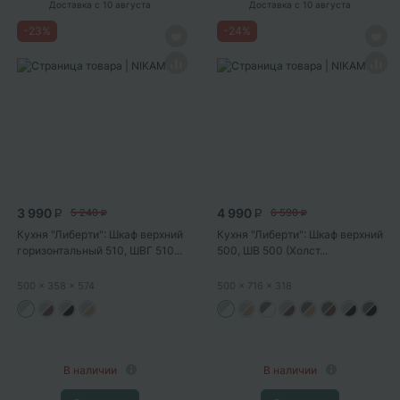
Доставка
с 10 августа
Доставка
с 10 августа
-
23
%
-
24
%
3 990
4 990
5 240
6 590
P
P
P
P
Кухня "Либерти": Шкаф верхний
Кухня "Либерти": Шкаф верхний
горизонтальный 510, ШВГ 510...
500, ШВ 500 (Холст...
500
x 358
x 574
500
x 716
x 318
В наличии
В наличии