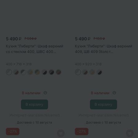
5 490
5 490
7 504
7 156
P
P
P
P
Кухня "Либерти": Шкаф верхний
Кухня "Либерти": Шкаф верхний
со стеклом 400, ШВС 400...
409, ШВ 409 (Холст...
400
x 716
x 318
400
x 920
x 318
В наличии
В наличии
В корзину
В корзину
Интернет-магазин Nikameb
Интернет-магазин Nikameb
Доставка
с 10 августа
Доставка
с 10 августа
-
27
%
-
27
%