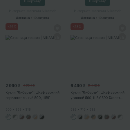
В корзину
В корзину
Интернет-магазин Nikameb
Интернет-магазин Nikameb
Доставка
с 10 августа
Доставка
с 10 августа
-
26
%
-
23
%
2 990
6 490
4 054
8 442
P
P
P
P
Кухня "Либерти": Шкаф верхний
Кухня "Либерти": Шкаф верхний
горизонтальный 500, ШВГ
угловой 590, ШВУ 590 (Холст...
500...
500
x 358
x 318
592
x 716
x 592