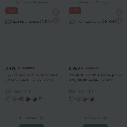
Доставка
с 10 августа
Доставка
с 10 августа
-
23
%
-
27
%
8 490
8 990
11 036
12 318
P
P
P
P
Кухня "Либерти": Шкаф верхний
Кухня "Либерти": Шкаф верхний
угловой 699, ШВУ 699 (Холст...
809, ШВ 809 новый (Холст...
690
x 920
x 345
800
x 920
x 318
В наличии
В наличии