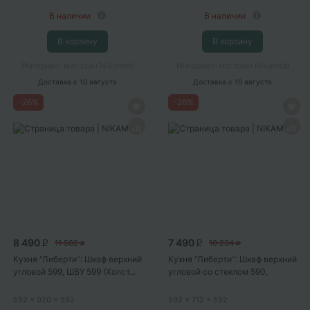
В наличии
В наличии
В корзину
В корзину
Интернет-магазин Nikameb
Интернет-магазин Nikameb
Доставка
с 10 августа
Доставка
с 10 августа
-
26
%
-
26
%
8 490
7 490
11 582
10 234
P
P
P
P
Кухня "Либерти": Шкаф верхний
Кухня "Либерти": Шкаф верхний
угловой 599, ШВУ 599 (Холст...
угловой со стеклом 590,
ШВУС...
592
x 920
x 592
592
x 712
x 592