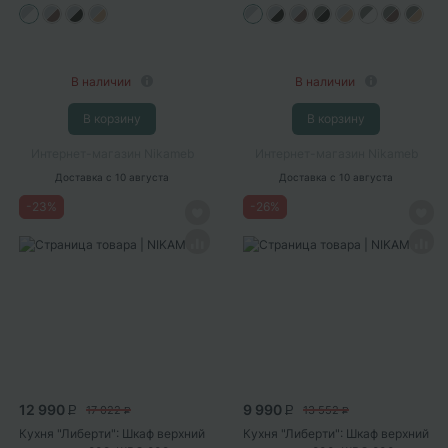
В наличии
В наличии
В корзину
В корзину
Интернет-магазин Nikameb
Интернет-магазин Nikameb
Доставка
с 10 августа
Доставка
с 10 августа
-
23
%
-
26
%
12 990
9 990
17 022
13 552
P
P
P
P
Кухня "Либерти": Шкаф верхний
Кухня "Либерти": Шкаф верхний