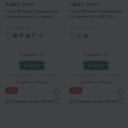
4 490
7 990
5 984
10 496
P
P
P
P
Кухня "Либерти": Шкаф верхний
Кухня "Либерти": Шкаф верхний
горизонтальный со стеклом...
со стеклом 600, ШВС 600...
600
x 358
x 318
600
x 716
x 318
В наличии
В наличии
В корзину
В корзину
Интернет-магазин Nikameb
Интернет-магазин Nikameb
Доставка
с 10 августа
Доставка
с 10 августа
-
25
%
-
23
%