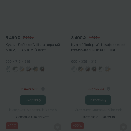
5 490
3 490
7 612
4 724
P
P
P
P
Кухня "Либерти": Шкаф верхний
Кухня "Либерти": Шкаф верхний
600М, ШВ 600М (Холст...
горизонтальный 600, ШВГ
600...
600
x 716
x 318
600
x 358
x 318
В наличии
В наличии
В корзину
В корзину
Интернет-магазин Nikameb
Интернет-магазин Nikameb
Доставка
с 10 августа
Доставка
с 10 августа
-
22
%
-
22
%