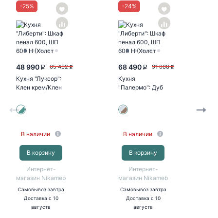
-
25
%
-
24
%
48 990
68 490
65 432
91 088
P
P
P
P
Кухня "Луксор":
Кухня
Клен крем/Клен
"Палермо": Дуб
бирюза (корпус
остин серый/Дуб
белый)
остин беж
(корпус дуб...
В наличии
В наличии
В корзину
В корзину
Интернет-
Интернет-
магазин Nikameb
магазин Nikameb
Самовывоз
завтра
Самовывоз
завтра
Доставка
с 10
Доставка
с 10
августа
августа