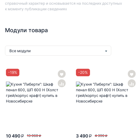
справочный характер и основывается на последних доступных
к моменту публикации сведениях
Модули товара
Все модули
-
19
%
-
20
%
10 490
3 490
13 068
4 396
P
P
P
P