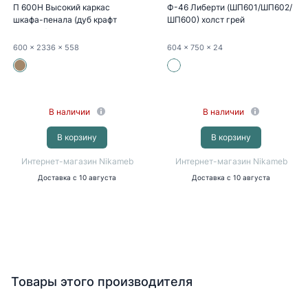
П 600Н Высокий каркас
Ф-46 Либерти (ШП601/ШП602/
шкафа-пенала (дуб крафт
ШП600) холст грей
золотой)
600
x 2336
x 558
604
x 750
x 24
В наличии
В наличии
В корзину
В корзину
Интернет-магазин Nikameb
Интернет-магазин Nikameb
Доставка
с 10 августа
Доставка
с 10 августа
Товары этого производителя