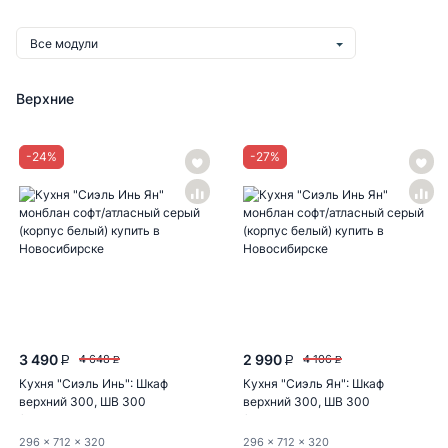
Все модули
Верхние
-
24
%
-
27
%
3 490
2 990
4 648
4 106
P
P
P
P
Кухня "Сиэль Инь": Шкаф
Кухня "Сиэль Ян": Шкаф
верхний 300, ШВ 300
верхний 300, ШВ 300
(монблан...
(монблан...
296
x 712
x 320
296
x 712
x 320