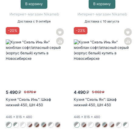
В корзину
В корзину
Интернет-магазин Nikameb
Интернет-магазин Nikameb
Доставка
с 9 октября
Доставка
с 10 августа
-
20
%
-
23
%
5 490
4 490
6 876
5 862
P
P
P
P
Кухня "Сиэль Инь": Шкаф
Кухня "Сиэль Ян": Шкаф
нижний 450, ШН 450
нижний 450, ШН 450
(монблан...
(монблан...
446
x 816
x 480
446
x 816
x 480