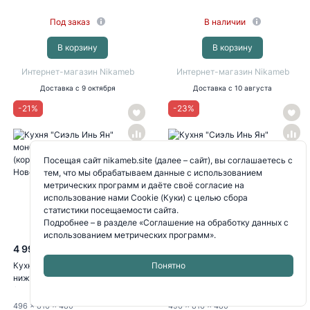
Под заказ
В наличии
В корзину
В корзину
Интернет-магазин Nikameb
Интернет-магазин Nikameb
Доставка
с 9 октября
Доставка
с 10 августа
-
21
%
-
23
%
Посещая сайт nikameb.site (далее – сайт), вы соглашаетесь с
тем, что мы обрабатываем данные с использованием
метрических программ и даёте своё согласие на
использование нами Cookie (Куки) с целью сбора
статистики посещаемости сайта.
Подробнее – в разделе
«Соглашение на обработку данных с
использованием метрических программ»
.
4 990
5 490
6 326
7 130
P
P
P
P
Понятно
Кухня "Сиэль Ян": Шкаф
Кухня "Сиэль Ян": Шкаф
нижний 500, ШН 500
нижний под мойку 500, ШНМ
(монблан...
500...
496
x 816
x 480
496
x 816
x 480