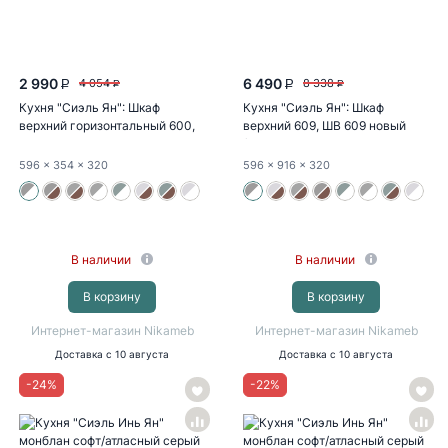
2 990
6 490
4 054
8 338
P
P
P
P
Кухня "Сиэль Ян": Шкаф
Кухня "Сиэль Ян": Шкаф
верхний горизонтальный 600,
верхний 609, ШВ 609 новый
ШВГ 600...
(монблан...
596
x 354
x 320
596
x 916
x 320
В наличии
В наличии
В корзину
В корзину
Интернет-магазин Nikameb
Интернет-магазин Nikameb
Доставка
с 10 августа
Доставка
с 10 августа
-
24
%
-
22
%