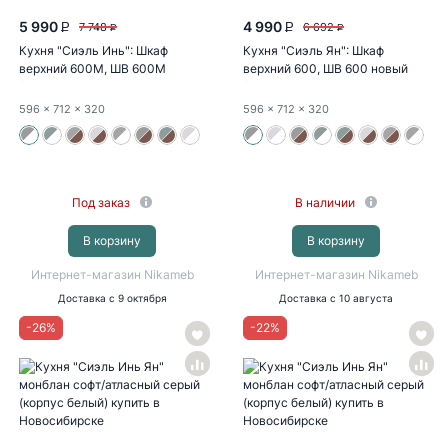
5 990
4 990
7 748
6 692
P
P
P
P
Кухня "Сиэль Инь": Шкаф
Кухня "Сиэль Ян": Шкаф
верхний 600М, ШВ 600М
верхний 600, ШВ 600 новый
(монблан...
(монблан...
596
x 712
x 320
596
x 712
x 320
Под заказ
В наличии
В корзину
В корзину
Интернет-магазин Nikameb
Интернет-магазин Nikameb
Доставка
с 9 октября
Доставка
с 10 августа
-
26
%
-
22
%