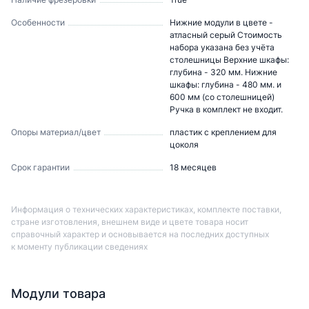
Особенности
Нижние модули в цвете -
атласный серый Стоимость
набора указана без учёта
столешницы Верхние шкафы:
глубина - 320 мм. Нижние
шкафы: глубина - 480 мм. и
600 мм (со столешницей)
Ручка в комплект не входит.
Опоры материал/цвет
пластик с креплением для
цоколя
Срок гарантии
18 месяцев
Информация о технических характеристиках, комплекте поставки,
стране изготовления, внешнем виде и цвете товара носит
справочный характер и основывается на последних доступных
к моменту публикации сведениях
Модули товара