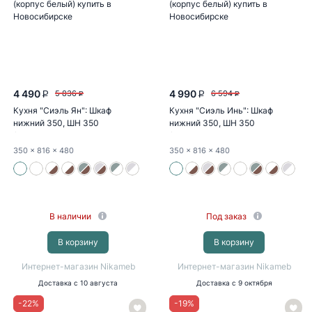
4 490
4 990
5 836
6 594
P
P
P
P
Кухня "Сиэль Ян": Шкаф
Кухня "Сиэль Инь": Шкаф
нижний 350, ШН 350
нижний 350, ШН 350
(монблан...
(монблан...
350
x 816
x 480
350
x 816
x 480
В наличии
Под заказ
В корзину
В корзину
Интернет-магазин Nikameb
Интернет-магазин Nikameb
Доставка
с 10 августа
Доставка
с 9 октября
-
22
%
-
19
%