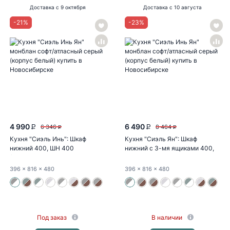
Доставка
с 9 октября
Доставка
с 10 августа
-
21
%
-
23
%
4 990
6 490
6 346
8 464
P
P
P
P
Кухня "Сиэль Инь": Шкаф
Кухня "Сиэль Ян": Шкаф
нижний 400, ШН 400
нижний с 3-мя ящиками 400,
(монблан...
ШН3Я 400...
396
x 816
x 480
396
x 816
x 480
Под заказ
В наличии