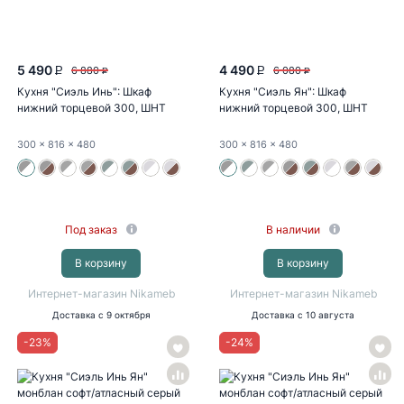
5 490
4 490
6 880
6 080
P
P
P
P
Кухня "Сиэль Инь": Шкаф
Кухня "Сиэль Ян": Шкаф
нижний торцевой 300, ШНТ
нижний торцевой 300, ШНТ
300...
300...
300
x 816
x 480
300
x 816
x 480
Под заказ
В наличии
В корзину
В корзину
Интернет-магазин Nikameb
Интернет-магазин Nikameb
Доставка
с 9 октября
Доставка
с 10 августа
-
23
%
-
24
%