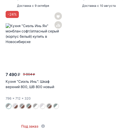
Доставка
с 9 октября
Доставка
с 10 августа
-
24
%
7 490
9 864
P
P
Кухня "Сиэль Инь": Шкаф
верхний 800, ШВ 800 новый
(монблан...
796
x 712
x 320
Под заказ