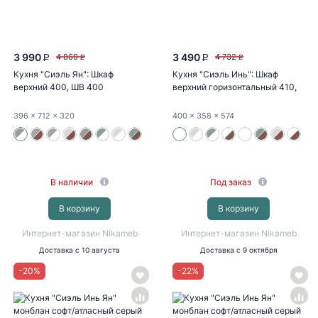
3 990
3 490
4 860
4 732
P
P
P
P
Кухня "Сиэль Ян": Шкаф
Кухня "Сиэль Инь": Шкаф
верхний 400, ШВ 400
верхний горизонтальный 410,
(монблан...
ШВГ 410...
396
x 712
x 320
400
x 358
x 574
В наличии
Под заказ
В корзину
В корзину
Интернет-магазин Nikameb
Интернет-магазин Nikameb
Доставка
с 10 августа
Доставка
с 9 октября
-
20
%
-
22
%