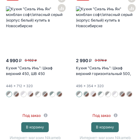
4 990
2 990
6 162
3 974
P
P
P
P
Кухня "Сиэль Инь": Шкаф
Кухня "Сиэль Инь": Шкаф
верхний 450, ШВ 450
верхний горизонтальный 500,
(монблан...
ШВГ 500...
446
x 712
x 320
496
x 354
x 320
Под заказ
Под заказ
В корзину
В корзину
Интернет-магазин Nikameb
Интернет-магазин Nikameb