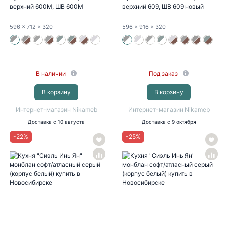
верхний 600М, ШВ 600М
верхний 609, ШВ 609 новый
(монблан...
(монблан...
596
x 712
x 320
596
x 916
x 320
В наличии
Под заказ
В корзину
В корзину
Интернет-магазин Nikameb
Интернет-магазин Nikameb
Доставка
с 10 августа
Доставка
с 9 октября
-
22
%
-
25
%