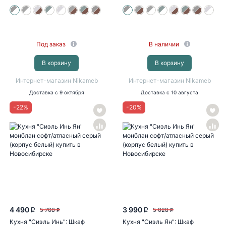
Под заказ
В наличии
В корзину
В корзину
Интернет-магазин Nikameb
Интернет-магазин Nikameb
Доставка
с 9 октября
Доставка
с 10 августа
-
22
%
-
20
%
4 490
3 990
5 768
5 028
P
P
P
P
Кухня "Сиэль Инь": Шкаф
Кухня "Сиэль Ян": Шкаф