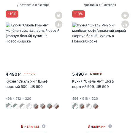
Доставка
с 9 октября
Доставка
с 9 октября
-
19
%
-
19
%
4 490
5 490
5 552
6 808
P
P
P
P
Кухня "Сиэль Ян": Шкаф
Кухня "Сиэль Ян": Шкаф
верхний 500, ШВ 500
верхний 509, ШВ 509
(монблан...
(монблан...
496
x 712
x 320
496
x 916
x 320
В наличии
В наличии