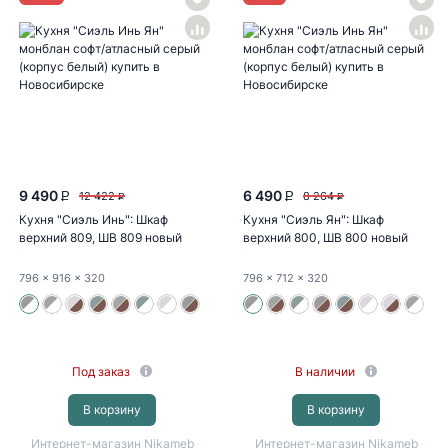
9 490
6 490
12 422
8 264
P
P
P
P
Кухня "Сиэль Инь": Шкаф
Кухня "Сиэль Ян": Шкаф
верхний 809, ШВ 809 новый
верхний 800, ШВ 800 новый
(монблан...
(монблан...
796
x 916
x 320
796
x 712
x 320
Под заказ
В наличии
В корзину
В корзину
Интернет-магазин Nikameb
Интернет-магазин Nikameb