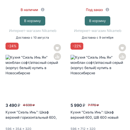
В наличии
Под заказ
В корзину
В корзину
Интернет-магазин Nikameb
Интернет-магазин Nikameb
Доставка
с 10 августа
Доставка
с 9 октября
-
24
%
-
22
%
3 490
5 990
4 638
7 776
P
P
P
P
Кухня "Сиэль Инь": Шкаф
Кухня "Сиэль Инь": Шкаф
верхний горизонтальный 600,
верхний 600, ШВ 600 новый
ШВГ 600...
(монблан...
596
x 354
x 320
596
x 712
x 320