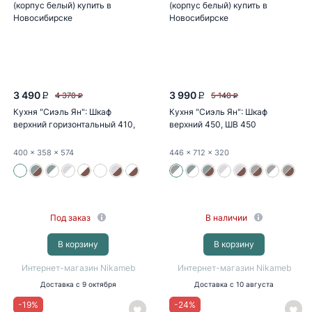
3 490
3 990
4 378
5 148
P
P
P
P
Кухня "Сиэль Ян": Шкаф
Кухня "Сиэль Ян": Шкаф
верхний горизонтальный 410,
верхний 450, ШВ 450
ШВГ 410...
(монблан...
400
x 358
x 574
446
x 712
x 320
Под заказ
В наличии
В корзину
В корзину
Интернет-магазин Nikameb
Интернет-магазин Nikameb
Доставка
с 9 октября
Доставка
с 10 августа
-
19
%
-
24
%