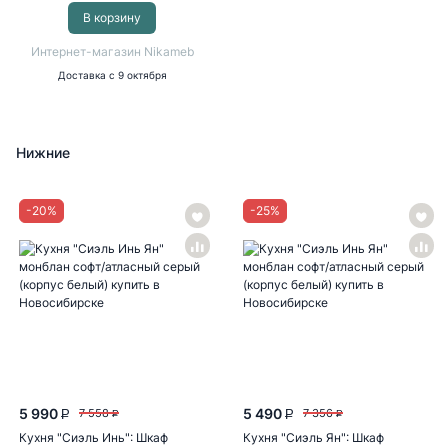
В корзину
Интернет-магазин Nikameb
Доставка
с 9 октября
Нижние
-
20
%
-
25
%
5 990
5 490
7 558
7 356
P
P
P
P
Кухня "Сиэль Инь": Шкаф
Кухня "Сиэль Ян": Шкаф