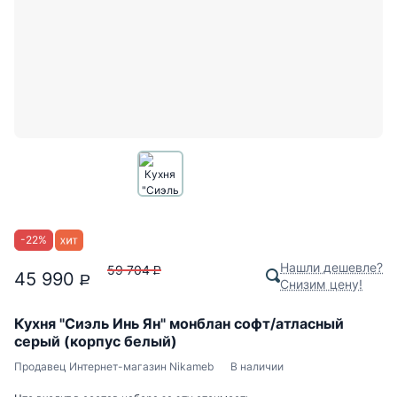
-
22
%
Нашли дешевле?
59 704
P
45 990
P
Снизим цену!
Кухня "Сиэль Инь Ян" монблан софт/атласный
серый (корпус белый)
Продавец
Интернет-магазин Nikameb
В наличии