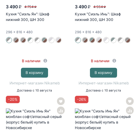
3 490
3 490
4 754
4 554
P
P
P
P
Кухня "Сиэль Ян": Шкаф
Кухня "Сиэль Инь": Шкаф
нижний 300, ШН 300
нижний 300, ШН 300
(монблан...
(монблан...
296
x 816
x 480
296
x 816
x 480
В наличии
В наличии
В корзину
В корзину
Интернет-магазин Nikameb
Интернет-магазин Nikameb
Доставка
с 10 августа
Доставка
с 10 августа
-
20
%
-
26
%