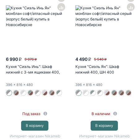
6 990
4 490
9 076
5 546
P
P
P
P
Кухня "Сиэль Инь": Шкаф
Кухня "Сиэль Ян": Шкаф
нижний с 3-мя ящиками 400,
нижний 400, ШН 400
ШН3Я 400...
(монблан...
396
x 816
x 480
396
x 816
x 480
Под заказ
В наличии
В корзину
В корзину
Интернет-магазин Nikameb
Интернет-магазин Nikameb