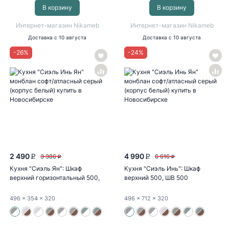
В корзину
В корзину
Интернет-магазин Nikameb
Интернет-магазин Nikameb
Доставка
с 10 августа
Доставка
с 10 августа
-
26
%
-
24
%
2 490
4 990
3 386
6 616
P
P
P
P
Кухня "Сиэль Ян": Шкаф
Кухня "Сиэль Инь": Шкаф
верхний горизонтальный 500,
верхний 500, ШВ 500
ШВГ 500...
(монблан...
496
x 354
x 320
496
x 712
x 320