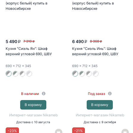
5 490
6 490
7 310
8 368
P
P
P
P
Кухня "Сиэль Ян": Шкаф
Кухня "Сиэль Инь": Шкаф
верхний угловой 690, ШВУ
верхний угловой 690, ШВУ
690...
690...
690
x 712
x 345
690
x 712
x 345
В наличии
Под заказ
В корзину
В корзину
Интернет-магазин Nikameb
Интернет-магазин Nikameb
Доставка
с 10 августа
Доставка
с 9 октября
-
23
%
-
21
%