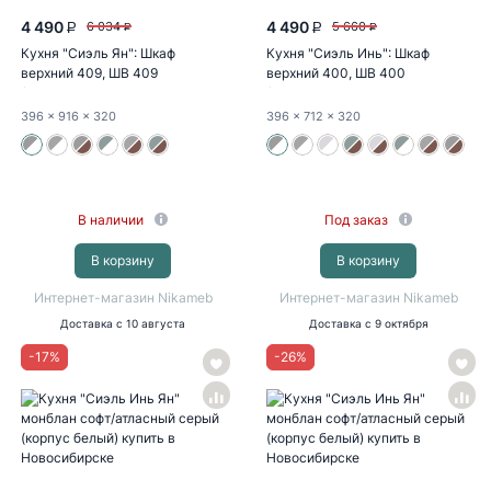
4 490
4 490
6 034
5 660
P
P
P
P
Кухня "Сиэль Ян": Шкаф
Кухня "Сиэль Инь": Шкаф
верхний 409, ШВ 409
верхний 400, ШВ 400
(монблан...
(монблан...
396
x 916
x 320
396
x 712
x 320
В наличии
Под заказ
В корзину
В корзину
Интернет-магазин Nikameb
Интернет-магазин Nikameb
Доставка
с 10 августа
Доставка
с 9 октября
-
17
%
-
26
%