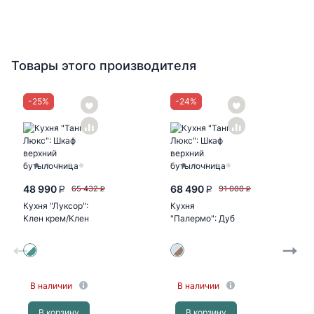
Товары этого производителя
-
25
%
-
24
%
48 990
68 490
65 432
91 088
P
P
P
P
Кухня "Луксор":
Кухня
Клен крем/Клен
"Палермо": Дуб
бирюза (корпус
остин серый/Дуб
белый)
остин беж
(корпус дуб...
В наличии
В наличии
В корзину
В корзину