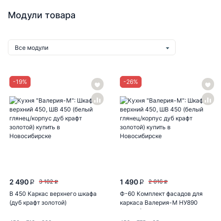
Модули товара
Все модули
-
19
%
-
26
%
2 490
1 490
3 102
2 016
P
P
P
P
В 450 Каркас верхнего шкафа
Ф-60 Комплект фасадов для
(дуб крафт золотой)
каркаса Валерия-М НУ890
(БЕЛ-Г)