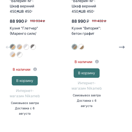
88 990
88 990
110 934
111 432
P
P
P
P
Кухня "Глетчер"
Кухня "Витория":
(Маренго силк/
бетон графит
корпус дуб крафт
(корпус дуб
золотой)
крафт золотой)
В наличии
В наличии
В корзину
В корзину
Интернет-
магазин Nikameb
Интернет-
магазин Nikameb
Самовывоз
завтра
Доставка
с 6
Самовывоз
завтра
августа
Доставка
с 6
августа