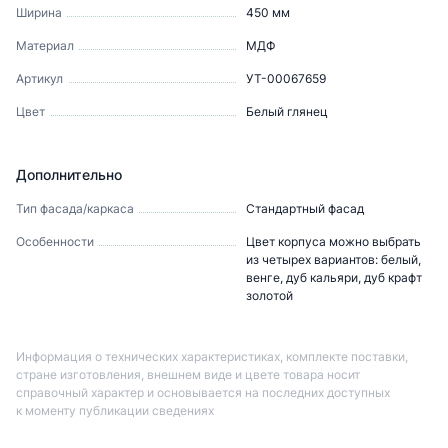
Ширина
450
мм
Материал
МДФ
Артикул
УТ-00067659
Цвет
Белый глянец
Дополнительно
Тип фасада/каркаса
Стандартный фасад
Особенности
Цвет корпуса можно выбрать
из четырех вариантов: белый,
венге, дуб кальяри, дуб крафт
золотой
Информация о технических характеристиках, комплекте поставки,
стране изготовления, внешнем виде и цвете товара носит
справочный характер и основывается на последних доступных
к моменту публикации сведениях