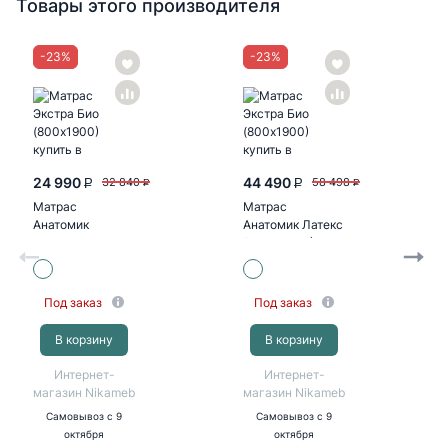
Товары этого производителя
-
23
%
-
23
%
24 990
44 490
32 840
58 498
P
P
P
P
Матрас
Матрас
Анатомик
Анатомик Латекс
Оптима
(1600х1950)
(800х1950)
Под заказ
Под заказ
В корзину
В корзину
Интернет-
Интернет-
магазин Nikameb
магазин Nikameb
Самовывоз
с 9
Самовывоз
с 9
октября
октября