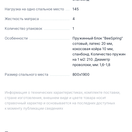
Нагрузка на одно спальное место
145
Жесткость матраса
4
Количество упаковок
1
Особенности
Пружинный блок "BeeSpring"
сотовый, латекс 20 мм,
кокосовая койра 10 мм,
спанбонд. Количество пружин
на 1 м2: 210. Диаметр
проволоки, мм: 1,6-1,8
Размер спального места
800х1900
Информация о технических характеристиках, комплекте поставки,
стране изготовления, внешнем виде и цвете товара носит
справочный характер и основывается на последних доступных
к моменту публикации сведениях