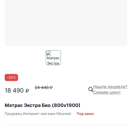
-
24
%
Нашли дешевле?
24 446
P
18 490
P
Снизим цену!
Матрас Экстра Био (800х1900)
Продавец
Интернет-магазин Nikameb
Под заказ