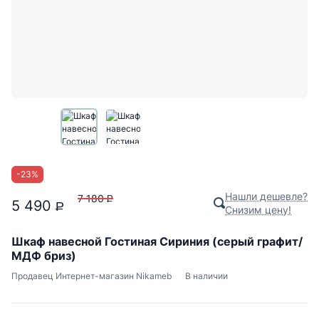
-
23
%
Нашли дешевле?
7 180
P
5 490
P
Снизим цену!
Шкаф навесной Гостиная Сириния (серый графит/
МДФ бриз)
Продавец
Интернет-магазин Nikameb
В наличии