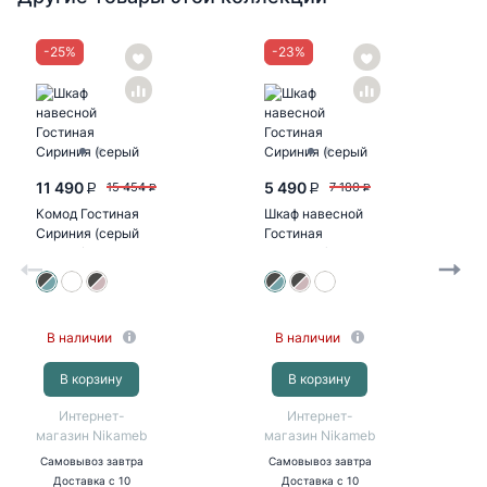
-
25
%
-
23
%
11 490
5 490
15 454
7 180
P
P
P
P
Комод Гостиная
Шкаф навесной
Сириния (серый
Гостиная
графит/МДФ
Сириния (серый
бриз)
графит/МДФ
бриз)
В наличии
В наличии
В корзину
В корзину
Интернет-
Интернет-
магазин Nikameb
магазин Nikameb
Самовывоз
завтра
Самовывоз
завтра
Доставка
с 10
Доставка
с 10