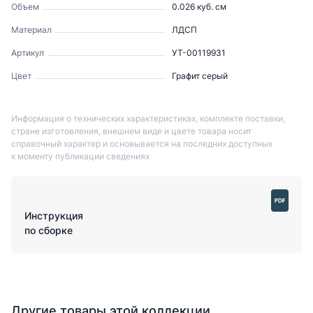
Объем
0.026
куб. см
Материал
ЛДСП
Артикул
УТ-00119931
Цвет
Графит серый
Информация о технических характеристиках, комплекте поставки,
стране изготовления, внешнем виде и цвете товара носит
справочный характер и основывается на последних доступных
к моменту публикации сведениях
Инструкция
по сборке
Другие товары этой коллекции