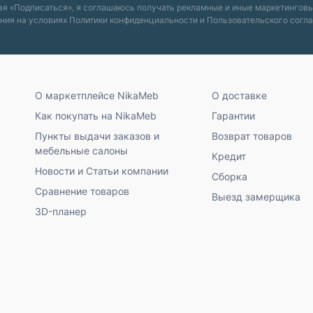
я «Подписаться», я соглашаюсь получать рекламные и иные маркетингов
ния на условиях
Политики конфиденциальности
и
Пользовательского согл
О маркетплейсе NikaMeb
О доставке
Как покупать на NikaMeb
Гарантии
Пункты выдачи заказов и
Возврат товаров
мебельные салоны
Кредит
Новости и Статьи компании
Сборка
Сравнение товаров
Выезд замерщика
3D-планер