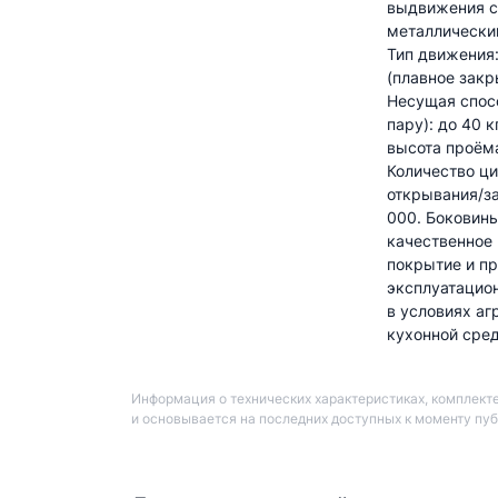
выдвижения с
металлически
Тип движения: 
(плавное закр
Несущая спос
пару): до 40 
высота проём
Количество ц
открывания/з
000. Боковин
качественное
покрытие и п
эксплуатацио
в условиях аг
кухонной сре
Информация о технических характеристиках, комплекте
и основывается на последних доступных к моменту пу