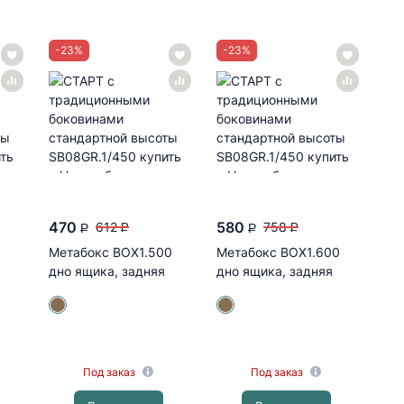
-
23
%
-
23
%
Перейти
470
580
612
758
P
P
P
P
Метабокс BOX1.500
Метабокс BOX1.600
дно ящика, задняя
дно ящика, задняя
стенка (ВОТАН)
стенка (ВОТАН)
Под заказ
Под заказ