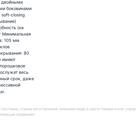
 двойными
ми боковинами
soft-closing
ывание)
обность (на
кг Минимальная
а: 105 мм
иклов
акрывания: 80
ы имеют
 порошковое
рослужат весь
нный срок, даже
рессивной
ды.
 поставки, стране изготовления, внешнем виде и цвете товара носит спра
бликации сведениях