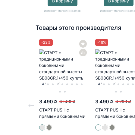
В корзину
В корзину
Интернет-магазин Nikameb
Интернет-магазин Nikam
Товары этого производителя
-
23
%
-
18
%
3 490
3 490
4 580
4 298
P
P
P
P
СТАРТ PUSH с
СТАРТ PUSH с
прямыми боковинами
прямыми боковин
средней высоты
стандартной
SB29GR.1/450...
высоты...