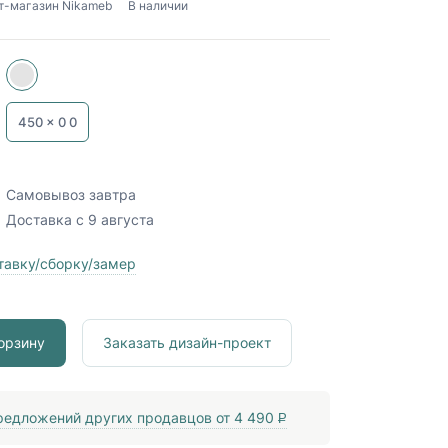
т-магазин Nikameb
В наличии
450 x
0
0
Самовывоз
завтра
Доставка
с 9 августа
тавку/сборку/замер
орзину
Заказать дизайн-проект
едложений других продавцов от
4 490
P