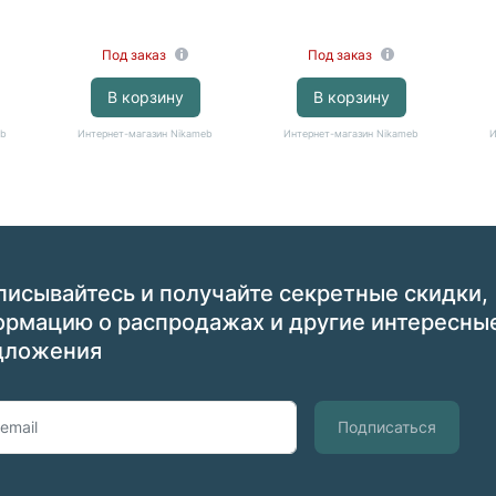
(серый)
Под заказ
Под заказ
В корзину
В корзину
eb
Интернет-магазин Nikameb
Интернет-магазин Nikameb
И
исывайтесь и получайте секретные скидки,
ормацию о распродажах и другие интересны
дложения