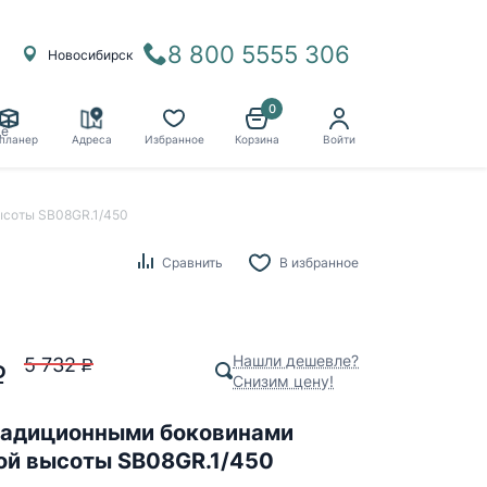
8 800 5555 306
Новосибирск
0
ё
планер
Адреса
Избранное
Корзина
Войти
ысоты SB08GR.1/450
Сравнить
В избранное
Нашли дешевле?
5 732
P
P
Снизим цену!
радиционными боковинами
ой высоты SB08GR.1/450