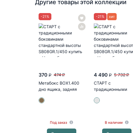
Другие товары этой коллекции
-
21
%
-
21
%
370
4 490
474
5 732
P
P
P
P
Метабокс BOX1.400
СТАРТ с
дно ящика, задняя
традиционными
стенка (ВОТАН)
боковинами
стандартной
высоты...
Под заказ
В наличии