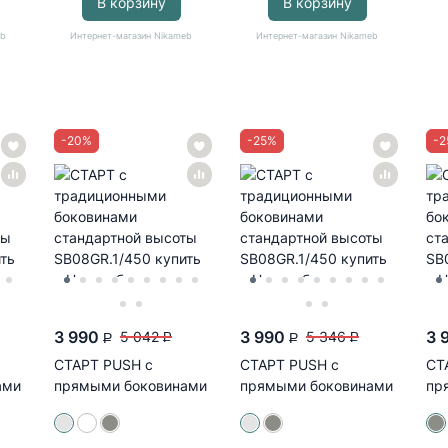
В корзину
В корзину
eb
Интернет-магазин Nikameb
Интернет-магазин Nikameb
-
20
%
-
25
%
-
2
3 990
3 990
3 
5 042
5 346
P
P
P
P
СТАРТ PUSH с
СТАРТ PUSH с
СТ
ами
прямыми боковинами
прямыми боковинами
пр
стандартной
высокий
вы
высоты...
SB30GR.1/450
SB