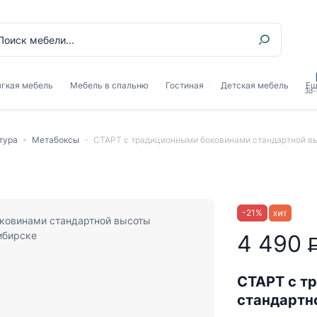
гкая мебель
Мебель в спальню
Гостиная
Детская мебель
Ещ
3d-
тура
Метабоксы
СТАРТ с традиционными боковинами стандартной в
-
21
%
4 490
СТАРТ с т
стандартн