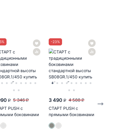
5
%
-
23
%
-
23
%
990
3 490
2 990
5 346
4 588
3 91
P
P
P
P
P
АРТ PUSH с
СТАРТ PUSH с
СТАРТ PUSH 
ямыми боковинами
прямыми боковинами
прямыми бок
сокий
средней высоты...
стандартной
30GRPH.1/450...
высоты...