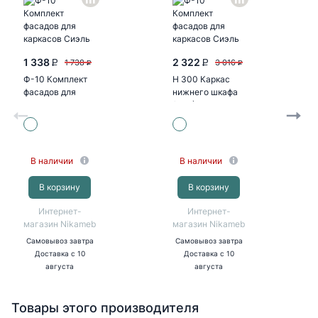
1 338
2 322
1 738
3 016
P
P
P
P
Ф-10 Комплект
Н 300 Каркас
фасадов для
нижнего шкафа
каркасов Сиэль
(БЕЛ)
Ян В300/Н300...
В наличии
В наличии
В корзину
В корзину
Интернет-
Интернет-
магазин Nikameb
магазин Nikameb
Самовывоз
завтра
Самовывоз
завтра
Доставка
с 10
Доставка
с 10
августа
августа
Товары этого производителя