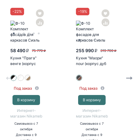
-
22
%
-
19
%
58 490
255 990
75 770
319 700
P
P
P
P
Кухня "Прага"
Кухня "Маори"
венге (корпус
nour (корпус дуб
белый)
кальяри)
Под заказ
Под заказ
В корзину
В корзину
Интернет-
Интернет-
магазин Nikameb
магазин Nikameb
Самовывоз
с 7
Самовывоз
с 7
октября
октября
Доставка
с 9
Доставка
с 9