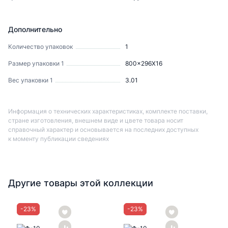
Дополнительно
Количество упаковок
1
Размер упаковки 1
800x296X16
Вес упаковки 1
3.01
Информация о технических характеристиках, комплекте поставки,
стране изготовления, внешнем виде и цвете товара носит
справочный характер и основывается на последних доступных
к моменту публикации сведениях
Другие товары этой коллекции
-
23
%
-
23
%