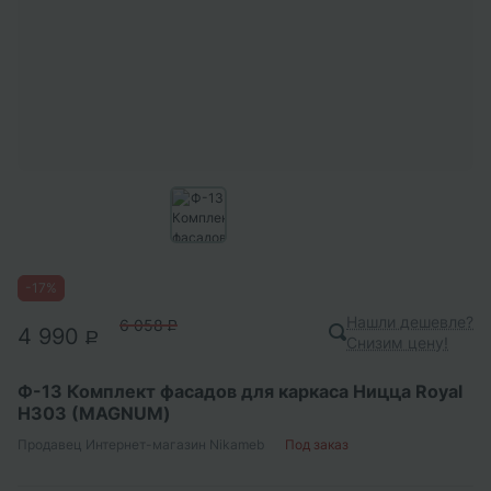
-
17
%
Нашли дешевле?
6 058
P
4 990
P
Снизим цену!
Ф-13 Комплект фасадов для каркаса Ницца Royal
Н303 (MAGNUM)
Продавец
Интернет-магазин Nikameb
Под заказ