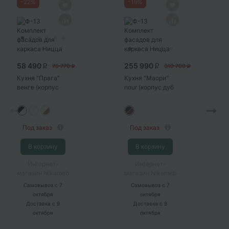
-
22
%
-
19
%
58 490
255 990
75 770
319 700
P
P
P
P
Кухня "Прага"
Кухня "Маори"
венге (корпус
nour (корпус дуб
белый)
кальяри)
Под заказ
Под заказ
В корзину
В корзину
Интернет-
Интернет-
магазин Nikameb
магазин Nikameb
Самовывоз
с 7
Самовывоз
с 7
октября
октября
Доставка
с 9
Доставка
с 9
октября
октября