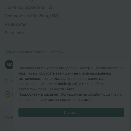
Политика обработки ПД
Согласие на обработку ПД
Реквизиты
Вакансии
Будьте с нами в социальных сетях
Посещая сайт nikameb.site (далее – сайт), вы соглашаетесь с
тем, что мы обрабатываем данные с использованием
метрических программ и даёте своё согласие на
Оплачивайте с помощью
использование нами Cookie (Куки) с целью сбора
статистики посещаемости сайта.
Подробнее – в разделе
«Соглашение на обработку данных с
использованием метрических программ»
.
Понятно
2026
© «NIKAMEB».
Все права защищены.