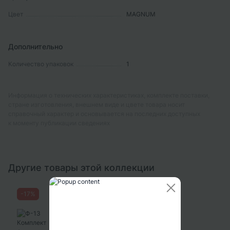
Цвет
MAGNUM
Дополнительно
Количество упаковок
1
Информация о технических характеристиках, комплекте поставки,
стране изготовления, внешнем виде и цвете товара носит
справочный характер и основывается на последних доступных
к моменту публикации сведениях
Другие товары этой коллекции
-
17
%
-
25
%