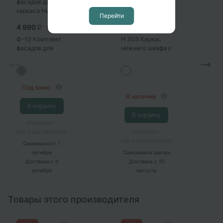
Перейти
4 990
5 990
6 058
8 028
P
P
P
P
Ф-13 Комплект
Н 303 Каркас
фасадов для
нижнего шкафа с
каркаса Ницца
тремя ящиками
Royal Н303
(ДУБ КАЛЬЯРИ)
(MAGNUM)
Под заказ
В наличии
В корзину
В корзину
Интернет-
магазин Nikameb
Интернет-
магазин Nikameb
Самовывоз
с 7
октября
Самовывоз
завтра
Доставка
с 9
Доставка
с 10
октября
августа
Товары этого производителя